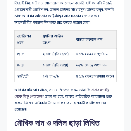
বিষয়টি নিয়ে পরিবারে খোলামেলা আলোচনা জরুরি। যদি আপনি নিজেই
একজন নারী ওয়ারিশ হন, তাহলে ভাইদের সাথে বসুন। তাদের বলুন, সম্পত্তি
ভাগে আপনার অধিকার আইনসিদ্ধ। আর দরকার হলে একজন
আইনজীবীর পরামর্শ নিন খরচ মাত্র কয়েক হাজার টাকা।
ওয়ারিশের
মুসলিম আইনে
বাস্তবে কতজন পান
ধরন
অংশ
ছেলে
২ ভাগ (প্রতি ছেলে)
৯০% ক্ষেত্রে সম্পূর্ণ পান
মেয়ে
১ ভাগ (প্রতি মেয়ে)
১২% ক্ষেত্রে অংশ পান
স্বামী/স্ত্রী
১/৪ বা ১/৮
৪৫% ক্ষেত্রে সমস্যায় পড়েন
আপনার যদি বোন থাকে, তাদের জিজ্ঞেস করুন তারা কি
বাবার সম্পত্তি
থেকে কিছু পেয়েছেন
? উত্তর ‘না’ হলে, আজই পারিবারিক আলোচনা শুরু
করুন। নিজের অধিকার উপভোগ করতে মাত্র একটা কথোপকথনের
প্রয়োজন।
মৌখিক দান ও দলিল ছাড়া লিখিত