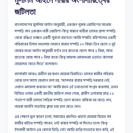
জটিলতা
বাংলাদেশের মুসলিম আইন অনুযায়ী, একজন পুরুষ ওয়ারিশের অর্ধেক
সম্পত্তি পান একজন নারী ওয়ারিশ। কিন্তু বাস্তবে নারীরা তাদের প্রাপ্য সম্পত্তি
থেকে বঞ্চিত হচ্ছেন একটি পুরনো প্রবণতা। আমি সম্প্রতি বরিশালের একটি
পরিবারের হিসাব দেখলাম সেখানে বাবার সম্পত্তি ১০ বিঘা। তিন ছেলে ও দুই
মেয়ের মধ্যে আইন অনুযায়ী বণ্টন হবে প্রত্যেক ছেলে পাবে ২ বিঘা, আর
প্রত্যেক মেয়ে পাবে ১ বিঘা করে। কিন্তু মামলা-মোকদ্দমা এড়াতে ছেলেরা
মেয়েদের ‘ছেড়ে দিতে’ বলেছেন।
ব্যাপারটা আরও জটিল হয় যখন মেয়েরা বিবাহিত। তাদের স্বামীর পরিবার
থেকে চাপ আসে যেখানে বলা হয়, ‘আপনার বাবার সম্পত্তি দরকার নেই,
ওখানে ঝামেলা করবেন না।’ আমি যখন এই তথ্যগুলো সংগ্রহ করলাম, তখন
বিস্মিত হলাম একটি জাতীয় জরিপে দেখা গেছে, গ্রামীণ এলাকায় মাত্র ১২
শতাংশ নারী তাদের পৈত্রিক সম্পত্তি ভোগ করেন। বাকিরা হয় ছেড়ে দেন,
অথবা আইনি লড়াইয়ে ক্লান্ত হয়ে হাল ছেড়ে দেন।
এর পেছনে মূল কারণ হলো, সমাজের প্রচলিত ধারণা মেয়েরা বিয়ের পর
স্বামীর বাড়ির সম্পত্তি পাবেন, তাই বাবার সম্পত্তি না দিলেও চলে। কিন্তু
ইসলামী আইনে এর কোনো ভিত্তি নেই। আমি ব্যক্তিগতভাবে মনে করি, এই