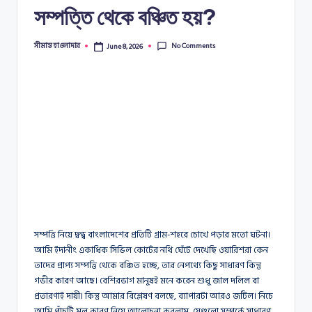
সম্পত্তি থেকে বঞ্চিত হয়?
No Comments
সীমান্ত হাওলাদার
June 8, 2026
Posted
by
সম্পত্তি নিয়ে দ্বন্দ্ব বাংলাদেশের প্রতিটি গ্রাম-শহরে চোখে পড়ার মতো ঘটনা।
আমি ইদানীং একাধিক সিভিল কোর্টের নথি ঘেঁটে দেখেছি ওয়ারিশরা কেন
তাদের প্রাপ্য সম্পত্তি থেকে বঞ্চিত হচ্ছে, তার নেপথ্যে কিছু সাধারণ কিন্তু
গভীর কারণ আছে। বেশিরভাগ মানুষই মনে করেন শুধু জাল দলিল বা
প্রতারণাই দায়ী। কিন্তু আমার বিশ্লেষণ বলছে, ব্যাপারটা আরও জটিল। নিচে
আমি পাঁচটি মূল কারণ নিয়ে আলোচনা করলাম, যেগুলো সম্পর্কে সাধারণ