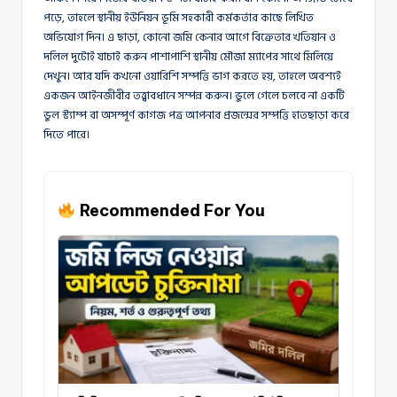
পড়ে, তাহলে স্থানীয় ইউনিয়ন ভূমি সহকারী কর্মকর্তার কাছে লিখিত
অভিযোগ দিন। এ ছাড়া, কোনো জমি কেনার আগে বিক্রেতার খতিয়ান ও
দলিল দুটোই যাচাই করুন পাশাপাশি স্থানীয় মৌজা ম্যাপের সাথে মিলিয়ে
দেখুন। আর যদি কখনো ওয়ারিশি সম্পত্তি ভাগ করতে হয়, তাহলে অবশ্যই
একজন আইনজীবীর তত্ত্বাবধানে সম্পন্ন করুন। ভুলে গেলে চলবে না একটি
ভুল স্ট্যাম্প বা অসম্পূর্ণ কাগজ পত্র আপনার প্রজন্মের সম্পত্তি হাতছাড়া করে
দিতে পারে।
Recommended For You