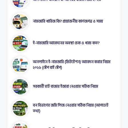
নামজারি খারিজ কি? প্রয়োজনীয় কাগজপত্র ও সময়
ই-নামজারি আবেদনের অবস্থা চেক ও খরচ কত?
অনলাইনে ই-নামজারি (মিউটেশন) আবেদন করার নিয়ম
২০২৬ (স্টেপ বাই স্টেপ)
সরকারী হাট বাজার ইজারা নেওয়ার সঠিক নিয়ম
বন বিভাগের জমি লিজ নেওয়ার সঠিক নিয়ম (আপডেট
তথ্য)