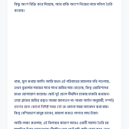
কিছু অংশ বিক্রি করে দিয়েছে, আর বাকি অংশে নিজের নামে দলিল তৈরি
করেছে।
থাক, মূল কথায় আসি। আমি যখন এই পরিবারের মামলার নথি পড়লাম,
তখন বুঝলাম সময়ের সাথে সাথে জমির দাম বেড়েছে, কিন্তু ওয়ারিশদের
মধ্যে যোগাযোগ কমেছে। ছোট দুই ছেলে দীর্ঘদিন ঢাকায় চাকরি করছেন।
তারা গ্রামের জমির প্রকৃত অবস্থা জানতেন না। অথচ আইন অনুযায়ী,
সম্পত্তি
ভাগের জন্য কোনো নির্দিষ্ট সময় নেই
যে কোনো সময় আবেদন করা যায়।
কিন্তু বেশিরভাগ মানুষ ভাবেন, মামলা করতে লাগবে লাখ টাকা।
আমি লক্ষ্য করলাম, এই বিলম্বের কারণে আরও একটি সমস্যা তৈরি হয়