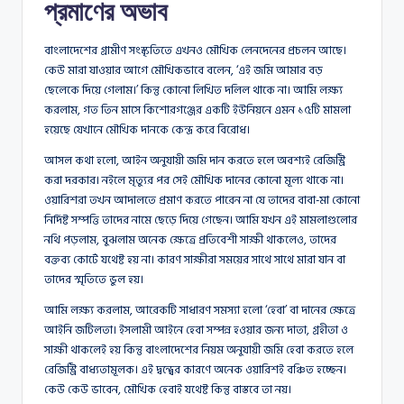
প্রমাণের অভাব
বাংলাদেশের গ্রামীণ সংস্কৃতিতে এখনও মৌখিক লেনদেনের প্রচলন আছে।
কেউ মারা যাওয়ার আগে মৌখিকভাবে বলেন, ‘এই জমি আমার বড়
ছেলেকে দিয়ে গেলাম।’ কিন্তু কোনো লিখিত দলিল থাকে না। আমি লক্ষ্য
করলাম, গত তিন মাসে কিশোরগঞ্জের একটি ইউনিয়নে এমন ১৫টি মামলা
হয়েছে যেখানে মৌখিক দানকে কেন্দ্র করে বিরোধ।
আসল কথা হলো, আইন অনুযায়ী জমি দান করতে হলে অবশ্যই রেজিস্ট্রি
করা দরকার। নইলে মৃত্যুর পর সেই মৌখিক দানের কোনো মূল্য থাকে না।
ওয়ারিশরা তখন আদালতে প্রমাণ করতে পারেন না যে তাদের বাবা-মা কোনো
নির্দিষ্ট সম্পত্তি তাদের নামে ছেড়ে দিয়ে গেছেন। আমি যখন এই মামলাগুলোর
নথি পড়লাম, বুঝলাম অনেক ক্ষেত্রে প্রতিবেশী সাক্ষী থাকলেও, তাদের
বক্তব্য কোর্টে যথেষ্ট হয় না। কারণ সাক্ষীরা সময়ের সাথে সাথে মারা যান বা
তাদের স্মৃতিতে ভুল হয়।
আমি লক্ষ্য করলাম, আরেকটি সাধারণ সমস্যা হলো ‘হেবা’ বা দানের ক্ষেত্রে
আইনি জটিলতা। ইসলামী আইনে হেবা সম্পন্ন হওয়ার জন্য দাতা, গ্রহীতা ও
সাক্ষী থাকলেই হয় কিন্তু বাংলাদেশের নিয়ম অনুযায়ী জমি হেবা করতে হলে
রেজিস্ট্রি বাধ্যতামূলক। এই দ্বন্দ্বের কারণে অনেক ওয়ারিশই বঞ্চিত হচ্ছেন।
কেউ কেউ ভাবেন, মৌখিক হেবাই যথেষ্ট কিন্তু বাস্তবে তা নয়।