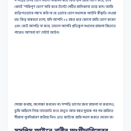
সম্পত্তির উপর ভোগ দখল। দীর্ঘদিন ধরে কেউ যদি জমি ভোগ করে, তবে
কোর্টে ‘শান্তিপূর্ণ ভোগ’ দাবি করে উল্টো সেটির মালিকানা চেয়ে বসে। আমি
ব্যক্তিগতভাবে পছন্দ করি না যে এভাবে ভোগ দখলকে আইনি স্বীকৃতি দেওয়া
হয়। কিন্তু বাস্তবতা হলো, যদি আপনি ১২ বছর ধরে কোনো জমি ভোগ করেন
এবং কেউ আপত্তি না করে, তাহলে আপনি প্রতিকূল দখলের মামলা জিততে
পারেন। আশ্চর্য না? সেটাই আইন।
সোজা কথায়, অপেক্ষা করবেন না। সম্পত্তি ভাগের জন্য মামলা না করলেও,
ভূমি অফিসে গিয়ে
নামজারি করে রাখুন
। আর বছর দুয়েক পর পর জমিতে
সীমানা পুনর্নির্ধারণ করিয়ে নিন। এতে কাউকে জমি দখল করতে দেবেন না।
মুসলিম আইনে নারীর অংশীদারিত্বের