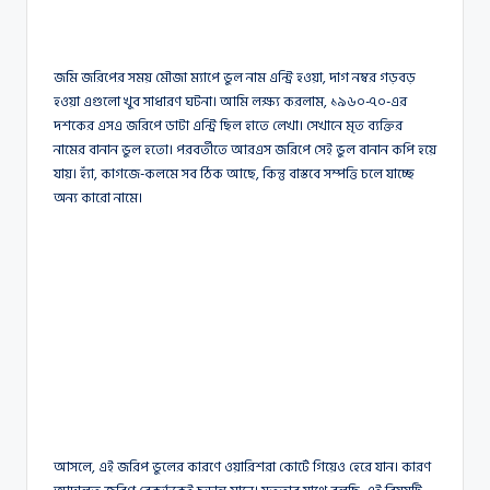
জমি জরিপের সময় মৌজা ম্যাপে ভুল নাম এন্ট্রি হওয়া, দাগ নম্বর গড়বড়
হওয়া এগুলো খুব সাধারণ ঘটনা। আমি লক্ষ্য করলাম, ১৯৬০-৭০-এর
দশকের এসএ জরিপে ডাটা এন্ট্রি ছিল হাতে লেখা। সেখানে মৃত ব্যক্তির
নামের বানান ভুল হতো। পরবর্তীতে আরএস জরিপে সেই ভুল বানান কপি হয়ে
যায়। হ্যাঁ, কাগজে-কলমে সব ঠিক আছে, কিন্তু বাস্তবে সম্পত্তি চলে যাচ্ছে
অন্য কারো নামে।
আসলে, এই জরিপ ভুলের কারণে ওয়ারিশরা কোর্টে গিয়েও হেরে যান। কারণ