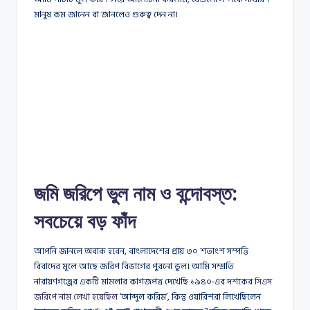
মানুষ কম জানেন বা জানলেও গুরুত্ব দেন না।
জমি জরিপে ভুল নাম ও বন্দোবস্ত:
সবচেয়ে বড় ফাঁদ
আপনি জানলে অবাক হবেন, বাংলাদেশের প্রায় ৩০ শতাংশ সম্পত্তি
বিবাদের মূলে আছে জরিপ বিভাগের পুরনো ভুল। আমি সম্প্রতি
নারায়ণগঞ্জের একটি মামলার কাগজপত্র দেখেছি ১৯৪০-এর দশকের
সিএস
জরিপে নাম লেখা হয়েছিল
‘আব্দুল করিম’, কিন্তু ওয়ারিশরা লিখেছিলেন