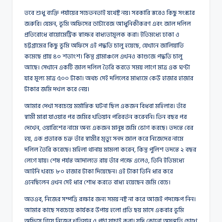
তবে শুধু ব্যক্তি পর্যায়ের সচেতনতাই যথেষ্ট নয়। সরকারি স্তরেও কিছু সংস্কার
জরুরি। যেমন, ভূমি অফিসের ডাটাবেজ আধুনিকীকরণ এবং জাল দলিল
প্রতিরোধে বায়োমেট্রিক স্বাক্ষর বাধ্যতামূলক করা। ইতিমধ্যে ঢাকা ও
চট্টগ্রামের কিছু ভূমি অফিসে এই পদ্ধতি চালু হয়েছে, যেখানে জালিয়াতি
কমেছে প্রায় ৪০ শতাংশ। কিন্তু গ্রামাঞ্চলে এখনও কাগুজে পদ্ধতি চালু
আছে। সেখানে একটি জাল দলিল তৈরি করতে সময় লাগে মাত্র এক ঘণ্টা
যার মূল্য মাত্র ৫০০ টাকা। অথচ সেই দলিলের মাধ্যমে কেউ হাজার হাজার
টাকার জমি দখল করে নেয়।
আমার দেখা সবচেয়ে মর্মান্তিক ঘটনা ছিল একজন বিধবা মহিলার। তাঁর
স্বামী মারা যাওয়ার পর জমির খতিয়ান পরিবর্তন করেননি। তিন বছর পর
দেখেন, ওয়ারিশের নামে অন্য একজন মানুষ জমি ভোগ করছে। তদন্তে বের
হয়, এক প্রতারক চক্র তাঁর স্বামীর মৃত্যু সনদ জাল করে নিজেদের নামে
দলিল তৈরি করেছে। মহিলা থানায় মামলা করেন, কিন্তু পুলিশ তদন্তে ২ বছর
লেগে যায়। শেষ পর্যন্ত আদালতে রায় তাঁর পক্ষে এলেও, তিনি ইতিমধ্যে
আইনি খরচে ৮০ হাজার টাকা দিয়েছেন। এই টাকা তিনি ধার করে
এনেছিলেন এখন সেই ধার শোধ করতে বাধ্য হয়েছেন জমি বেচে।
অতএব, নিজের সম্পত্তি রক্ষার জন্য সময় নষ্ট না করে আজই পদক্ষেপ নিন।
আমার কাছে সবচেয়ে কার্যকর উপায় হলো প্রতি ছয় মাসে একবার ভূমি
অফিসে গিয়ে নিজের খতিয়ান ও পর্চা যাচাই করা। যদি কোনো অসঙ্গতি চোখে