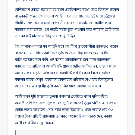
বেশিরভাগ ক্ষেত্রে প্রতারণা হয় যখন ওয়ারিশদের মধ্যে কেউ বিদেশে থাকেন
বা দূরবর্তী শহরে বাস করেন। আমি লক্ষ্য করলাম, গত দুই মাসে চট্টগ্রামে
পাঁচটি মামলা হয়েছে যেখানে প্রবাসী ওয়ারিশদের জমি জালিয়াতি করে
নামান্তর করা হয়েছে। এর পদ্ধতি সহজ ভুয়া পাওয়ার অফ অ্যাটর্নি তৈরি করে,
তারপর সেই দলিলের ভিত্তিতে সম্পত্তি বিক্রি।
হ্যাঁ, কাগজে-কলমে সব আইনি মনে হয়, কিন্তু ভুক্তভোগীরা জানতেও পারেন
না যতক্ষণ না পর্যন্ত তারা নিজে ভূমি অফিসে গিয়ে খোঁজ নেন। আমি
ব্যক্তিগতভাবে মনে করি, এই সমস্যা মোকাবিলায় জনগণের সচেতনতা
সবচেয়ে বড় হাতিয়ার। আপনি যদি গ্রামের জমির মালিক হন, তাহলে মাসে
অন্তত একবার
ভূমি অফিসের ওয়েবসাইটে লগ ইন
করে নিজের জমির
সর্বশেষ অবস্থা দেখুন। বর্তমানে অনলাইনে খতিয়ান দেখা যায় বিনামূল্যে।
আর সন্দেহ হলে স্থানীয় ভূমি কর্মকর্তার সাথে যোগাযোগ করুন।
আমি যখন দুটি মামলার তুলনা করলাম একটিতে জাল দলিল ছিল,
অন্যটিতে ছিল প্রতারণামূলক হেবা দুটোর ক্ষেত্রেই ভুক্তভোগীরা ২-৩ বছর
কোর্টে লড়াই করেছেন। শেষ পর্যন্ত তারা জিতলেও, খরচ হয়েছে প্রায় ৫০
হাজার টাকা প্রতিটি মামলায়। এরপরও অনেকেই হাল ছেড়ে দেন, কারণ
আইনি পথ দীর্ঘ ও ক্লান্তিকর।