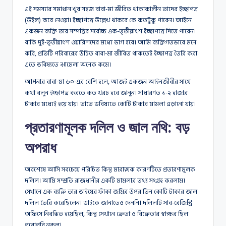
এই সমস্যার সমাধান খুব সহজ বাবা-মা জীবিত থাকাকালীন তাদের ইচ্ছাপত্র
(উইল) করে নেওয়া। ইচ্ছাপত্রে উল্লেখ থাকবে কে কতটুকু পাবেন। আইনে
একজন ব্যক্তি তার সম্পত্তির সর্বোচ্চ এক-তৃতীয়াংশ ইচ্ছাপত্রে দিতে পারেন।
বাকি দুই-তৃতীয়াংশ ওয়ারিশদের মধ্যে ভাগ হবে। আমি ব্যক্তিগতভাবে মনে
করি, প্রতিটি পরিবারের উচিত বাবা-মা জীবিত থাকতেই ইচ্ছাপত্র তৈরি করা
এতে ভবিষ্যতে ঝামেলা অনেক কমে।
আপনার বাবা-মা ৬০-এর বেশি হলে, আজই একজন আইনজীবীর সাথে
কথা বলুন ইচ্ছাপত্র করতে কত খরচ হবে জানুন। সাধারণত ১-২ হাজার
টাকার মধ্যেই হয়ে যায়। তাতে ভবিষ্যতে কোটি টাকার মামলা এড়ানো যায়।
প্রতারণামূলক দলিল ও জাল নথি: বড়
অপরাধ
অবশেষে আসি সবচেয়ে পরিচিত কিন্তু মারাত্মক কারণটিতে প্রতারণামূলক
দলিল। আমি সম্প্রতি রাজধানীর একটি মামলার তথ্য সংগ্রহ করলাম।
সেখানে এক ব্যক্তি তার ভাইয়ের ফাঁকা জমির উপর তিন কোটি টাকার জাল
দলিল তৈরি করেছিলেন। ভাইকে জানাতেও দেননি। দলিলটি সাব-রেজিস্ট্রি
অফিসে নিবন্ধিত হয়েছিল, কিন্তু সেখানে ক্রেতা ও বিক্রেতার স্বাক্ষর ছিল
পুরোপুরি নকল।