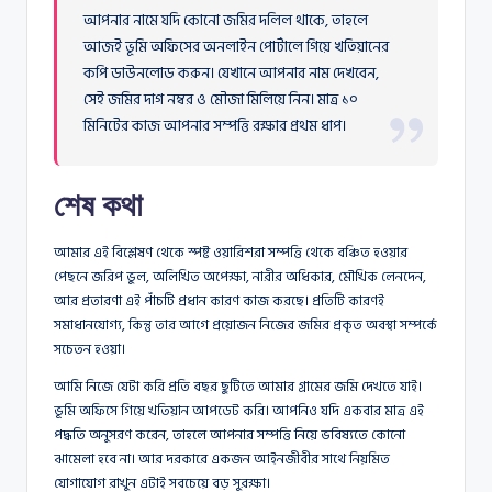
আপনার নামে যদি কোনো জমির দলিল থাকে, তাহলে
আজই ভূমি অফিসের অনলাইন পোর্টালে গিয়ে খতিয়ানের
কপি ডাউনলোড করুন। যেখানে আপনার নাম দেখবেন,
সেই জমির দাগ নম্বর ও মৌজা মিলিয়ে নিন। মাত্র ১০
মিনিটের কাজ আপনার সম্পত্তি রক্ষার প্রথম ধাপ।
শেষ কথা
আমার এই বিশ্লেষণ থেকে স্পষ্ট ওয়ারিশরা সম্পত্তি থেকে বঞ্চিত হওয়ার
পেছনে জরিপ ভুল, অলিখিত অপেক্ষা, নারীর অধিকার, মৌখিক লেনদেন,
আর প্রতারণা এই পাঁচটি প্রধান কারণ কাজ করছে। প্রতিটি কারণই
সমাধানযোগ্য, কিন্তু তার আগে প্রয়োজন নিজের জমির প্রকৃত অবস্থা সম্পর্কে
সচেতন হওয়া।
আমি নিজে যেটা করি প্রতি বছর ছুটিতে আমার গ্রামের জমি দেখতে যাই।
ভূমি অফিসে গিয়ে খতিয়ান আপডেট করি। আপনিও যদি একবার মাত্র এই
পদ্ধতি অনুসরণ করেন, তাহলে আপনার সম্পত্তি নিয়ে ভবিষ্যতে কোনো
ঝামেলা হবে না। আর দরকারে একজন আইনজীবীর সাথে নিয়মিত
যোগাযোগ রাখুন এটাই সবচেয়ে বড় সুরক্ষা।