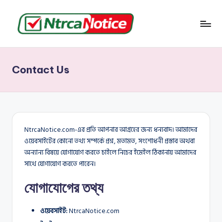
Skip
to
N
বাংলাদেশের
content
জমি-
t
জমা
Contact Us
r
সংক্রান্ত
সব
c
তথ্য
a
N
NtrcaNotice.com-এর প্রতি আপনার আগ্রহের জন্য ধন্যবাদ। আমাদের
o
ওয়েবসাইটের কোনো তথ্য সম্পর্কে প্রশ্ন, মতামত, সংশোধনী প্রস্তাব অথবা
অন্যান্য বিষয়ে যোগাযোগ করতে চাইলে নিচের ইমেইল ঠিকানায় আমাদের
ti
সাথে যোগাযোগ করতে পারেন।
c
যোগাযোগের তথ্য
e
ওয়েবসাইট:
NtrcaNotice.com