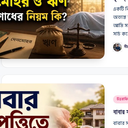
একটি বি
অত্যন্
আমি সম্
সার্চ ক
সী
Posted
by
Posted
উত্তরাধি
in
বাবার
বাবার সম