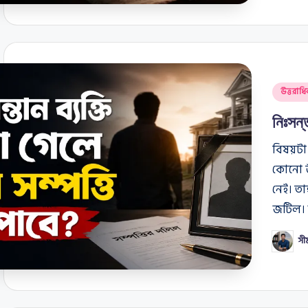
Posted
উত্তরাধি
in
নিঃসন্
বিষয়টা
কোনো উত
নেই। তা
জটিল।
সী
Posted
by