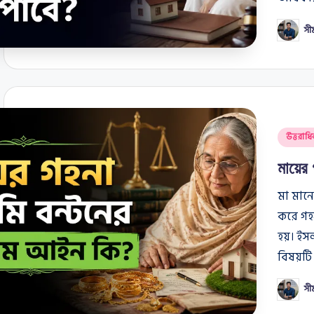
সী
Posted
by
Posted
উত্তরাধি
in
মায়ের
মা মানে
করে গহ
হয়। ই
বিষয়টি
সী
Posted
by