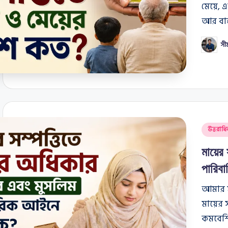
মেয়ে, 
আর বাস্
সী
Posted
by
Posted
উত্তরাধি
in
মায়ের
পারিব
আমার ম
মায়ের 
কমবেশি