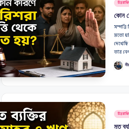
Posted
উত্তরাধি
in
কোন কো
সম্পত্তি
মতো ঘট
দেখেছি ও
তার নেপ
সী
Posted
by
Posted
উত্তরাধি
in
মৃত ব