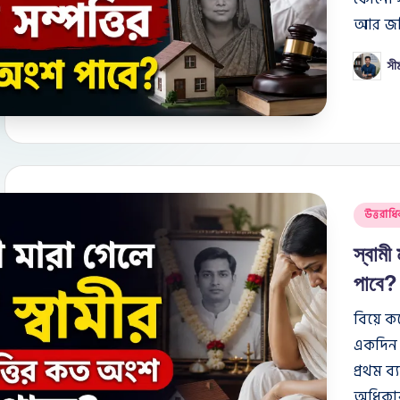
আর জমি
সী
Posted
by
Posted
উত্তরাধি
in
স্বামী
পাবে?
বিয়ে 
একদিন স
প্রথম ব
অধিকা