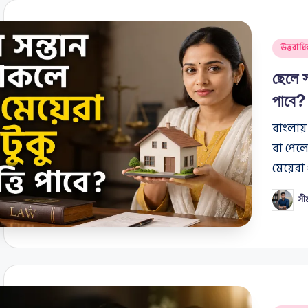
Posted
উত্তরাধি
in
ছেলে স
পাবে?
বাংলায়
বা পেলে
মেয়েরা 
সী
Posted
by