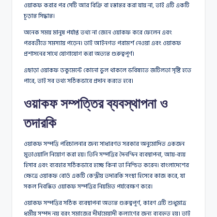
ওয়াকফ করার পর সেটি আর বিক্রি বা হস্তান্তর করা যায় না, তাই এটি একটি
চূড়ান্ত সিদ্ধান্ত।
অনেক সময় মানুষ পর্যাপ্ত তথ্য না জেনে ওয়াকফ করে ফেলেন এবং
পরবর্তীতে সমস্যায় পড়েন। তাই আইনগত পরামর্শ নেওয়া এবং ওয়াকফ
প্রশাসনের সাথে যোগাযোগ করা অত্যন্ত গুরুত্বপূর্ণ।
এছাড়া ওয়াকফ ডকুমেন্টে কোনো ভুল থাকলে ভবিষ্যতে জটিলতা সৃষ্টি হতে
পারে, তাই সব তথ্য সঠিকভাবে প্রদান করতে হবে।
ওয়াকফ সম্পত্তির ব্যবস্থাপনা ও
তদারকি
ওয়াকফ সম্পত্তি পরিচালনার জন্য সাধারণত সরকার অনুমোদিত একজন
মুতাওয়ালি নিয়োগ করা হয়। তিনি সম্পত্তির দৈনন্দিন ব্যবস্থাপনা, আয়-ব্যয়
হিসাব এবং ব্যবহার সঠিকভাবে হচ্ছে কিনা তা নিশ্চিত করেন। বাংলাদেশের
ক্ষেত্রে ওয়াকফ বোর্ড একটি কেন্দ্রীয় তদারকি সংস্থা হিসেবে কাজ করে, যা
সকল নিবন্ধিত ওয়াকফ সম্পত্তির নিয়মিত পর্যবেক্ষণ করে।
ওয়াকফ সম্পত্তির সঠিক ব্যবস্থাপনা অত্যন্ত গুরুত্বপূর্ণ, কারণ এটি শুধুমাত্র
ধর্মীয় সম্পদ নয় বরং সমাজের দীর্ঘমেয়াদী কল্যাণের জন্য ব্যবহৃত হয়। তাই