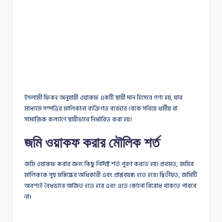
ইসলামী ফিকহ অনুযায়ী ওয়াকফ একটি স্থায়ী দান হিসেবে গণ্য হয়, যার
মাধ্যমে সম্পত্তির মালিকানা ব্যক্তিগত ব্যবহার থেকে সরিয়ে ধর্মীয় বা
সামাজিক কল্যাণে স্থায়ীভাবে নির্ধারিত করা হয়।
জমি ওয়াকফ করার মৌলিক শর্ত
জমি ওয়াকফ করার জন্য কিছু নির্দিষ্ট শর্ত পূরণ করতে হয়। প্রথমত, জমির
মালিককে সুস্থ মস্তিষ্কের অধিকারী এবং প্রাপ্তবয়স্ক হতে হবে। দ্বিতীয়ত, জমিটি
অবশ্যই বৈধভাবে অর্জিত হতে হবে এবং এতে কোনো বিরোধ থাকতে পারবে
না।