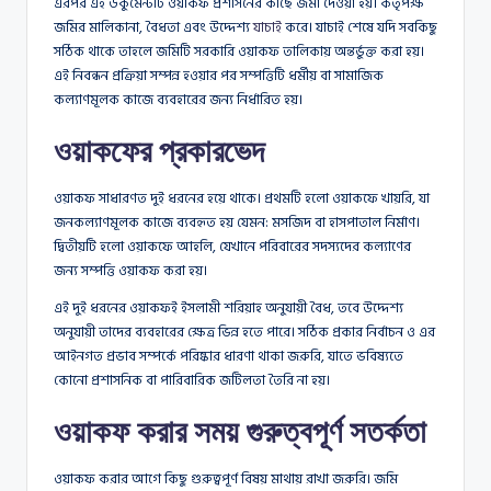
এরপর এই ডকুমেন্টটি ওয়াকফ প্রশাসনের কাছে জমা দেওয়া হয়। কর্তৃপক্ষ
জমির মালিকানা, বৈধতা এবং উদ্দেশ্য
যাচাই
করে। যাচাই শেষে যদি সবকিছু
সঠিক থাকে তাহলে জমিটি সরকারি ওয়াকফ তালিকায় অন্তর্ভুক্ত করা হয়।
এই নিবন্ধন প্রক্রিয়া সম্পন্ন হওয়ার পর সম্পত্তিটি ধর্মীয় বা সামাজিক
কল্যাণমূলক কাজে ব্যবহারের জন্য নির্ধারিত হয়।
ওয়াকফের প্রকারভেদ
ওয়াকফ সাধারণত দুই ধরনের হয়ে থাকে। প্রথমটি হলো ওয়াকফে খায়রি, যা
জনকল্যাণমূলক কাজে ব্যবহৃত হয় যেমন: মসজিদ বা হাসপাতাল নির্মাণ।
দ্বিতীয়টি হলো ওয়াকফে আহলি, যেখানে পরিবারের সদস্যদের কল্যাণের
জন্য সম্পত্তি ওয়াকফ করা হয়।
এই দুই ধরনের ওয়াকফই ইসলামী শরিয়াহ অনুযায়ী বৈধ, তবে উদ্দেশ্য
অনুযায়ী তাদের ব্যবহারের ক্ষেত্র ভিন্ন হতে পারে। সঠিক প্রকার নির্বাচন ও এর
আইনগত প্রভাব সম্পর্কে পরিষ্কার ধারণা থাকা জরুরি, যাতে ভবিষ্যতে
কোনো প্রশাসনিক বা পারিবারিক জটিলতা তৈরি না হয়।
ওয়াকফ করার সময় গুরুত্বপূর্ণ সতর্কতা
ওয়াকফ করার আগে কিছু গুরুত্বপূর্ণ বিষয় মাথায় রাখা জরুরি। জমি