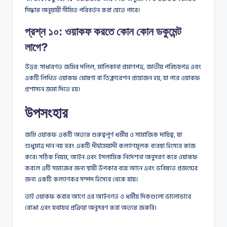
সিদ্ধান্ত অনুযায়ী সীমিত পরিবর্তন করা যেতে পারে।
প্রশ্ন ১০: ওয়াকফ করতে কোন কোন ডকুমেন্ট
লাগে?
উত্তর: সাধারণত জমির দলিল, মালিকানা প্রমাণপত্র, জাতীয় পরিচয়পত্র এবং
একটি লিখিত ওয়াকফ ঘোষণা বা ডিক্লারেশন প্রয়োজন হয়, যা পরে ওয়াকফ
প্রশাসনে জমা দিতে হয়।
উপসংহার
জমি ওয়াকফ একটি অত্যন্ত গুরুত্বপূর্ণ ধর্মীয় ও সামাজিক দায়িত্ব, যা
শুধুমাত্র দান নয় বরং একটি দীর্ঘমেয়াদী কল্যাণমূলক ব্যবস্থা হিসেবে কাজ
করে। সঠিক নিয়ম, আইন এবং ইসলামিক নির্দেশনা অনুসরণ করে ওয়াকফ
করলে এটি সমাজের জন্য স্থায়ী উপকার বয়ে আনে এবং ভবিষ্যত প্রজন্মের
জন্য একটি কল্যাণকর সম্পদ হিসেবে থেকে যায়।
তাই ওয়াকফ করার আগে এর আইনগত ও ধর্মীয় দিকগুলো ভালোভাবে
বোঝা এবং যথাযথ প্রক্রিয়া অনুসরণ করা অত্যন্ত জরুরি।