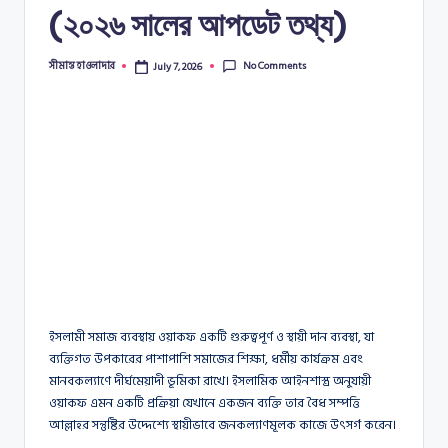
(২০২৬ সালের আপডেট তথ্য)
No Comments
সীমান্ত হাওলাদার
July 7, 2026
Posted
by
ইসলামী সমাজ ব্যবস্থায় ওয়াকফ একটি গুরুত্বপূর্ণ ও স্থায়ী দান ব্যবস্থা, যা
ব্যক্তিগত উপকারের পাশাপাশি সমাজের শিক্ষা, ধর্মীয় কার্যক্রম এবং
মানবকল্যাণে দীর্ঘমেয়াদী ভূমিকা রাখে। ইসলামিক আইনশাস্ত্র অনুযায়ী
ওয়াকফ এমন একটি প্রক্রিয়া যেখানে একজন ব্যক্তি তার বৈধ সম্পত্তি
আল্লাহর সন্তুষ্টির উদ্দেশ্যে স্থায়ীভাবে জনকল্যাণমূলক কাজে উৎসর্গ করেন।