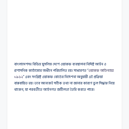
বাংলাদেশসহ বিভিন্ন মুসলিম দেশে ওয়াকফ ব্যবস্থাপনা নির্দিষ্ট আইন ও
প্রশাসনিক কাঠামোর অধীনে পরিচালিত হয়। সাধারণত “
ওয়াকফ অর্ডিন্যান্স
১৯৬২
” এবং সংশ্লিষ্ট ওয়াকফ বোর্ডের নির্দেশনা অনুযায়ী এই প্রক্রিয়া
বাস্তবায়িত হয়। তবে অনেকেই সঠিক তথ্য না জানার কারণে ভুল সিদ্ধান্ত নিয়ে
থাকেন, যা পরবর্তীতে আইনগত জটিলতা তৈরি করতে পারে।