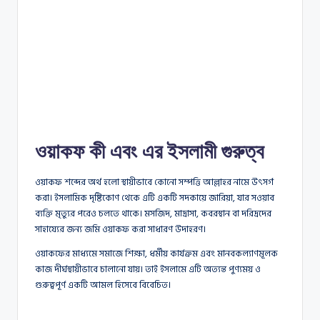
ওয়াকফ কী এবং এর ইসলামী গুরুত্ব
ওয়াকফ শব্দের অর্থ হলো স্থায়ীভাবে কোনো সম্পত্তি আল্লাহর নামে উৎসর্গ
করা। ইসলামিক দৃষ্টিকোণ থেকে এটি একটি সদকায়ে জারিয়া, যার সওয়াব
ব্যক্তি মৃত্যুর পরেও চলতে থাকে। মসজিদ, মাদ্রাসা, কবরস্থান বা দরিদ্রদের
সাহায্যের জন্য জমি ওয়াকফ করা সাধারণ উদাহরণ।
ওয়াকফের মাধ্যমে সমাজে শিক্ষা, ধর্মীয় কার্যক্রম এবং মানবকল্যাণমূলক
কাজ দীর্ঘস্থায়ীভাবে চালানো যায়। তাই ইসলামে এটি অত্যন্ত পুণ্যময় ও
গুরুত্বপূর্ণ একটি আমল হিসেবে বিবেচিত।