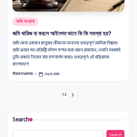
Posted
জমি সংক্রান্ত
in
জমি খারিজ না করলে আইনগত ভাবে কি কি সমস্যা হয়?
জমি কেনা একজন মানুষের জীবনের অন্যতম গুরুত্বপূর্ণ আর্থিক সিদ্ধান্ত।
জমি ক্রয়ের পর রেজিস্ট্রি দলিল সম্পন্ন করা যেমন প্রয়োজন, তেমনি সরকারি
ভূমি রেকর্ডে নিজের নাম হালনাগাদ করাও গুরুত্বপূর্ণ। এই প্রক্রিয়াকে
বাংলাদেশে
সীমান্ত হাওলাদার
July 9, 2026
Posted
by
Posts
1
2
NEXT
PAGE
pagination
Search
Search