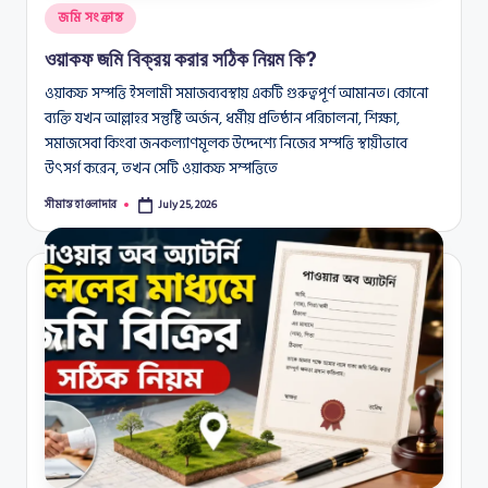
Posted
জমি সংক্রান্ত
in
ওয়াকফ জমি বিক্রয় করার সঠিক নিয়ম কি?
ওয়াকফ সম্পত্তি ইসলামী সমাজব্যবস্থায় একটি গুরুত্বপূর্ণ আমানত। কোনো
ব্যক্তি যখন আল্লাহর সন্তুষ্টি অর্জন, ধর্মীয় প্রতিষ্ঠান পরিচালনা, শিক্ষা,
সমাজসেবা কিংবা জনকল্যাণমূলক উদ্দেশ্যে নিজের সম্পত্তি স্থায়ীভাবে
উৎসর্গ করেন, তখন সেটি ওয়াকফ সম্পত্তিতে
সীমান্ত হাওলাদার
July 25, 2026
Posted
by