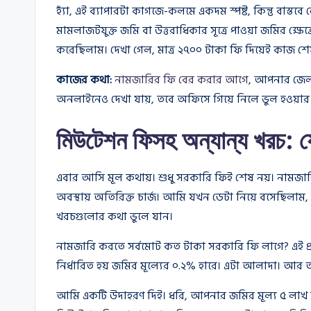
হ্যাঁ, এই ব্যাপারটা কাগজে-কলমে একদম স্পষ্ট, কিন্তু বাস
মামলাজটযুক্ত জমি বা উত্তরাধিকার সূত্রে পাওয়া জমির 
করেছিলাম। দেখা গেল, মাত্র ২৭০০ টাকা ফি দিয়েই কাজ শেষ
কাজের কথা:
নামজারির ফি বের করার আগে
, আপনার জেলা
অনলাইনেও দেখা যায়, তবে অফিসে গিয়ে নিলে ভুল হওয়ার 
মিউটেশন ফিসহ অন্যান্য খরচ: য
এবার আসি মূল কথায়। শুধু সরকারি ফিই শেষ নয়। নামজারির
অবস্থায় অতিরিক্ত চার্জ। আমি যখন ডেটা নিয়ে বসেছিলা
খরচগুলোর কথা ভুলে যান।
নামজারি করতে সর্বমোট কত টাকা সরকারি ফি লাগে? এই প্রশ
নির্ধারিত হয় জমির মূল্যের ০.২% হারে। এটা আলাদা। আর 
আমি একটি উদাহরণ দিই। ধরি, আপনার জমির মূল্য ৫ লাখ টা