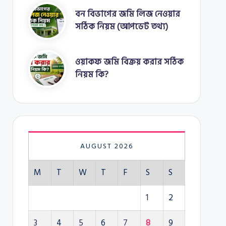
বন বিভাগের জমি লিজ নেওয়ার
সঠিক নিয়ম (আপডেট তথ্য)
ওয়াকফ জমি বিক্রয় করার সঠিক
নিয়ম কি?
AUGUST 2026
M
T
W
T
F
S
S
1
2
3
4
5
6
7
8
9