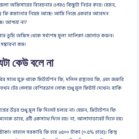
্তবে জেলা অফিসারের বিবেচনার ওপরও কিছুটা নির্ভর করে। যেমন,
ক্ষেত্রে ফি কমানোর নিয়ম আছে। আমি নিজে একবার আবেদন
। আশ্চর্য না?
র ভূমি অফিস থেকে সর্বশেষ মূল্য তালিকা জোগাড় করুন।
সম্ভাবনা কম।
েটা কেউ বলে না
 সাথে যুক্ত থাকে মিউটেশন ফি, দলিল প্রস্তুতের ফি, এবং জরুরি
ম, তখন টের পেলাম বেশিরভাগ লোক শুধু মূল ফিটাই দেখেন। বাকি
্নের উত্তর শুধু মূল ফি দিলেই চলবে না। যেমন, মিউটেশন ফি
অনেকে ভাবে, এটি একসাথে দিতে হয়। না, আলাদাভাবেই দিতে হয়।
কা। তাহলে সরকারি ফি হবে ২৫০০ টাকা (০.৫% হারে)। কিন্তু