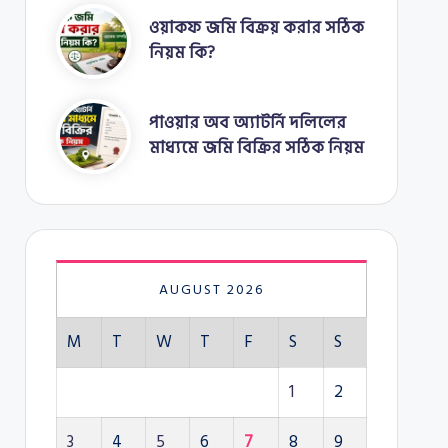
ওয়াকফ জমি বিক্রয় করার সঠিক
নিয়ম কি?
পাওয়ার অব অ্যাটর্নি দলিলের
মাধ্যমে জমি বিক্রির সঠিক নিয়ম
AUGUST 2026
M
T
W
T
F
S
S
1
2
3
4
5
6
7
8
9