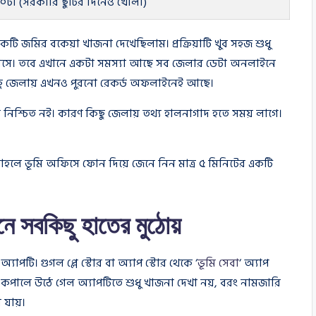
০টা (সরকারি ছুটির দিনেও খোলা)
টি জমির বকেয়া খাজনা দেখেছিলাম। প্রক্রিয়াটি খুব সহজ শুধু
ে আসে। তবে এখানে একটা সমস্যা আছে সব জেলার ডেটা অনলাইনে
ছু জেলায় এখনও পুরনো রেকর্ড অফলাইনেই আছে।
 নিশ্চিত নই। কারণ কিছু জেলায় তথ্য হালনাগাদ হতে সময় লাগে।
াহলে ভূমি অফিসে ফোন দিয়ে জেনে নিন মাত্র ৫ মিনিটের একটি
নে সবকিছু হাতের মুঠোয়
াপটি। গুগল প্লে স্টোর বা অ্যাপ স্টোর থেকে ‘
ভূমি সেবা
‘ অ্যাপ
ালে উঠে গেল অ্যাপটিতে শুধু খাজনা দেখা নয়, বরং নামজারি
 যায়।