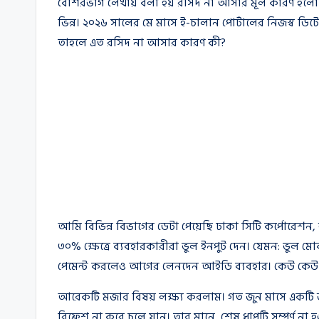
বেশিরভাগ লেখায় বলা হয় রসিদ না আসার মূল কারণ হল
ভিন্ন। ২০২৬ সালের মে মাসে ই-চালান পোর্টালের নিজস্ব ডি
তাহলে এত রসিদ না আসার কারণ কী?
আমি বিভিন্ন বিভাগের ডেটা পেয়েছি ঢাকা সিটি কর্পোরেশন, 
৩০% ক্ষেত্রে ব্যবহারকারীরা ভুল ইনপুট দেন। যেমন: ভুল ম
পেমেন্ট করলেও আগের লেনদেন আইডি ব্যবহার। কেউ কেউ
আরেকটি মজার বিষয় লক্ষ্য করলাম। গত জুন মাসে একটি জরি
রিফ্রেশ না করে চলে যান। তার মানে, শেষ ধাপটি সম্পূর্ণ না 