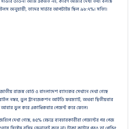
ো সার্ভার ডাউন। আমি একমত নই, কারণ আমার দেখা তথ্য বলছে
টেইলস অনুযায়ী, তাদের সার্ভার আপটাইম ছিল ৯৮.৭%। সত্যি।
জাতীয় রাজস্ব বোর্ড ও বাংলাদেশ ব্যাংকের সেখানে দেখা গেছে
োবাইল নম্বর, ভুল ট্রানজেকশন আইডি ফরম্যাট, অথবা দ্বিতীয়বার
 আবার ভুল করে একাধিকবার পেমেন্ট করে ফেলে।
পে দেখা গেছে, ৪৫% ক্ষেত্রে ব্যবহারকারীরা পেমেন্টের পর পেজ
হওয়ায় সিস্টেম রসিদ জেনারেট করে না। টাকা কাটার পরও তা পেন্ডিং