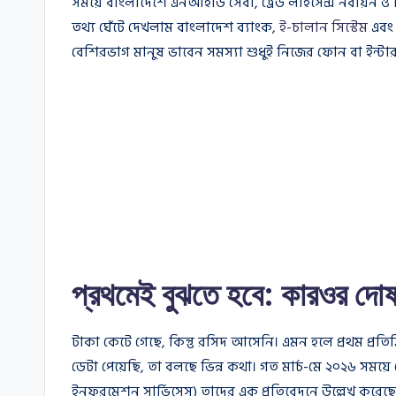
সময়ে বাংলাদেশে এনআইডি সেবা, ট্রেড লাইসেন্স নবায়ন ও
তথ্য ঘেঁটে দেখলাম বাংলাদেশ ব্যাংক,
ই-চালান সিস্টেম
এবং 
বেশিরভাগ মানুষ ভাবেন সমস্যা শুধুই নিজের ফোন বা ইন্টারনেট
প্রথমেই বুঝতে হবে: কারওর দোষ
টাকা কেটে গেছে, কিন্তু রসিদ আসেনি। এমন হলে প্রথম প্রতিক্
ডেটা পেয়েছি, তা বলছে ভিন্ন কথা। গত মার্চ-মে ২০২৬ সময
ইনফরমেশন সার্ভিসেস) তাদের এক প্রতিবেদনে উল্লেখ করেছ