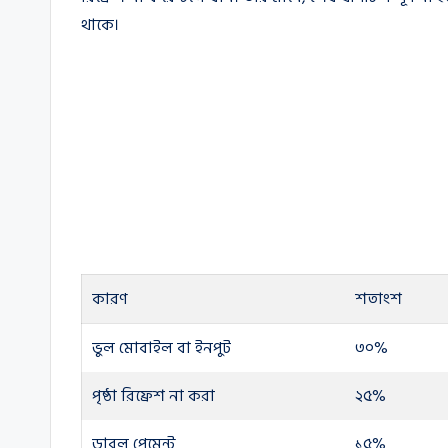
থাকে।
কারণ
শতাংশ
ভুল মোবাইল বা ইনপুট
৩০%
পৃষ্ঠা রিফ্রেশ না করা
২৫%
ডাবল পেমেন্ট
১৫%