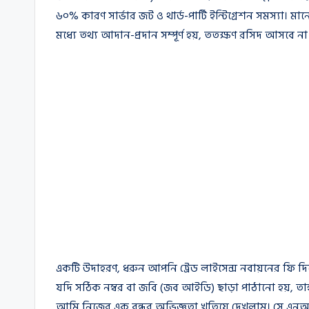
৬০% কারণ সার্ভার জট ও থার্ড-পার্টি ইন্টিগ্রেশন সমস্যা।
মধ্যে তথ্য আদান-প্রদান সম্পূর্ণ হয়, ততক্ষণ রসিদ আসবে না
একটি উদাহরণ, ধরুন আপনি ট্রেড লাইসেন্স নবায়নের ফি দি
যদি সঠিক নম্বর বা জবি (জব আইডি) ছাড়া পাঠানো হয়, ত
আমি নিজের এক বন্ধুর অভিজ্ঞতা খতিয়ে দেখলাম। সে এনআই