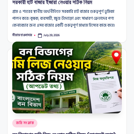
সরকারী হাট বাজার ইজারা নেওয়ার সঠিক নিয়ম
গ্রাম ও শহরের স্থানীয় অর্থনীতিতে সরকারি হাট বাজার গুরুত্বপূর্ণ ভূমিকা
পালন করে। কৃষক, ব্যবসায়ী, ক্ষুদ্র উদ্যোক্তা এবং সাধারণ ক্রেতাদের পণ্য
কেনাবেচার জন্য এসব বাজার একটি গুরুত্বপূর্ণ মাধ্যম হিসেবে কাজ করে।
সীমান্ত হাওলাদার
July 29, 2026
Posted
by
Posted
জমি সংক্রান্ত
in