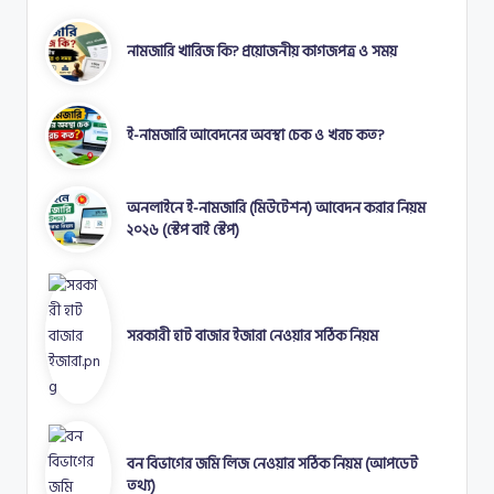
নামজারি খারিজ কি? প্রয়োজনীয় কাগজপত্র ও সময়
ই-নামজারি আবেদনের অবস্থা চেক ও খরচ কত?
অনলাইনে ই-নামজারি (মিউটেশন) আবেদন করার নিয়ম
২০২৬ (স্টেপ বাই স্টেপ)
সরকারী হাট বাজার ইজারা নেওয়ার সঠিক নিয়ম
বন বিভাগের জমি লিজ নেওয়ার সঠিক নিয়ম (আপডেট
তথ্য)