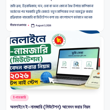
জমি ক্রয়, উত্তরাধিকার, দান, হেবা বা অন্য কোনো বৈধ উপায়ে মালিকানা
অর্জনের পর সরকারি ভূমি রেকর্ডে নতুন মালিকের তথ্য অন্তর্ভুক্ত করার
প্রক্রিয়াকে নামজারি বা মিউটেশন বলা হয়। বাংলাদেশে বর্তমানে অনেক
সীমান্ত হাওলাদার
August 3, 2026
Posted
by
Posted
ই-নামজারি
in
অনলাইনে ই-নামজারি (মিউটেশন) আবেদন করার নিয়ম