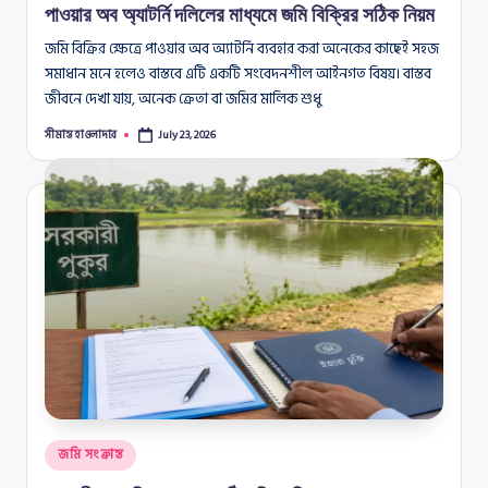
পাওয়ার অব অ্যাটর্নি দলিলের মাধ্যমে জমি বিক্রির সঠিক নিয়ম
জমি বিক্রির ক্ষেত্রে পাওয়ার অব অ্যাটর্নি ব্যবহার করা অনেকের কাছেই সহজ
সমাধান মনে হলেও বাস্তবে এটি একটি সংবেদনশীল আইনগত বিষয়। বাস্তব
জীবনে দেখা যায়, অনেক ক্রেতা বা জমির মালিক শুধু
সীমান্ত হাওলাদার
July 23, 2026
Posted
by
Posted
জমি সংক্রান্ত
in