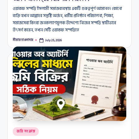
ওয়াকফ সম্পত্তি ইসলামী সমাজব্যবস্থায় একটি গুরুত্বপূর্ণ আমানত। কোনো
ব্যক্তি যখন আল্লাহর সন্তুষ্টি অর্জন, ধর্মীয় প্রতিষ্ঠান পরিচালনা, শিক্ষা,
সমাজসেবা কিংবা জনকল্যাণমূলক উদ্দেশ্যে নিজের সম্পত্তি স্থায়ীভাবে
উৎসর্গ করেন, তখন সেটি ওয়াকফ সম্পত্তিতে
সীমান্ত হাওলাদার
July 25, 2026
Posted
by
Posted
জমি সংক্রান্ত
in