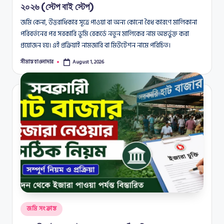
২০২৬ (স্টেপ বাই স্টেপ)
জমি কেনা, উত্তরাধিকার সূত্রে পাওয়া বা অন্য কোনো বৈধ কারণে মালিকানা
পরিবর্তনের পর সরকারি ভূমি রেকর্ডে নতুন মালিকের নাম অন্তর্ভুক্ত করা
প্রয়োজন হয়। এই প্রক্রিয়াই নামজারি বা মিউটেশন নামে পরিচিত।
সীমান্ত হাওলাদার
August 1, 2026
Posted
by
Posted
জমি সংক্রান্ত
in