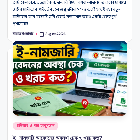
জমি কেনাবেচা, উত্তরাধিকার, দান, বিনিময় অথবা আদালতের রায়ের মাধ্যমে
জমির মালিকানা পরিবর্তন হলে শুধু দলিল সম্পন্ন করাই যথেষ্ট নয়। নতুন
মালিকের নামে সরকারি ভূমি রেকর্ড হালনাগাদ করাও একটি গুরুত্বপূর্ণ
প্রশাসনিক
সীমান্ত হাওলাদার
August 5, 2026
Posted
by
Posted
খতিয়ান ও পর্চা অনুসন্ধান
in
ই-নামজারি আবেদনের অবস্থা চেক ও খরচ কত?