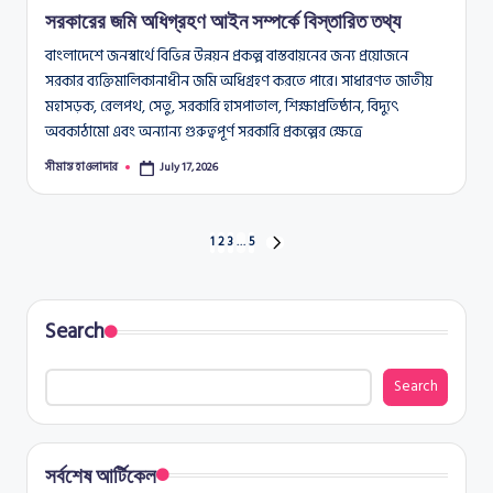
সরকারের জমি অধিগ্রহণ আইন সম্পর্কে বিস্তারিত তথ্য
বাংলাদেশে জনস্বার্থে বিভিন্ন উন্নয়ন প্রকল্প বাস্তবায়নের জন্য প্রয়োজনে
সরকার ব্যক্তিমালিকানাধীন জমি অধিগ্রহণ করতে পারে। সাধারণত জাতীয়
মহাসড়ক, রেলপথ, সেতু, সরকারি হাসপাতাল, শিক্ষাপ্রতিষ্ঠান, বিদ্যুৎ
অবকাঠামো এবং অন্যান্য গুরুত্বপূর্ণ সরকারি প্রকল্পের ক্ষেত্রে
সীমান্ত হাওলাদার
July 17, 2026
Posted
by
Posts
1
2
3
…
5
NEXT
PAGE
pagination
Search
Search
সর্বশেষ আর্টিকেল