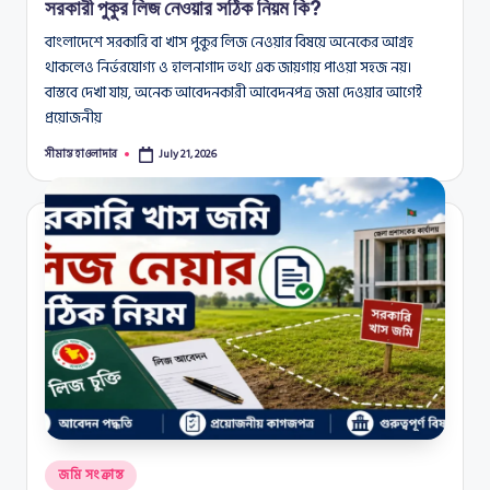
সরকারী পুকুর লিজ নেওয়ার সঠিক নিয়ম কি?
বাংলাদেশে সরকারি বা খাস পুকুর লিজ নেওয়ার বিষয়ে অনেকের আগ্রহ
থাকলেও নির্ভরযোগ্য ও হালনাগাদ তথ্য এক জায়গায় পাওয়া সহজ নয়।
বাস্তবে দেখা যায়, অনেক আবেদনকারী আবেদনপত্র জমা দেওয়ার আগেই
প্রয়োজনীয়
সীমান্ত হাওলাদার
July 21, 2026
Posted
by
Posted
জমি সংক্রান্ত