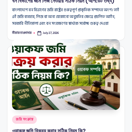
বন বিভাগের জমি লিজ নেওয়ার সঠিক নিয়ম (আপডেট তথ্য)
বাংলাদেশে বন বিভাগের জমি রাষ্ট্রের গুরুত্বপূর্ণ প্রাকৃতিক সম্পদের অংশ। তাই
এই জমি ব্যবহার, লিজ বা অন্য যেকোনো অনুমতির ক্ষেত্রে প্রচলিত আইন,
সরকারি নীতিমালা এবং বন সংরক্ষণের স্বার্থকে সর্বোচ্চ গুরুত্ব দেওয়া
সীমান্ত হাওলাদার
July 27, 2026
Posted
by
Posted
জমি সংক্রান্ত
in
ওয়াকফ জমি বিক্রয় করার সঠিক নিয়ম কি?