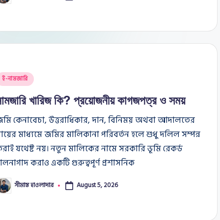
y
osted
ই-নামজারি
n
নামজারি খারিজ কি? প্রয়োজনীয় কাগজপত্র ও সময়
জমি কেনাবেচা, উত্তরাধিকার, দান, বিনিময় অথবা আদালতের
ায়ের মাধ্যমে জমির মালিকানা পরিবর্তন হলে শুধু দলিল সম্পন্ন
রাই যথেষ্ট নয়। নতুন মালিকের নামে সরকারি ভূমি রেকর্ড
ালনাগাদ করাও একটি গুরুত্বপূর্ণ প্রশাসনিক
সীমান্ত হাওলাদার
August 5, 2026
osted
y