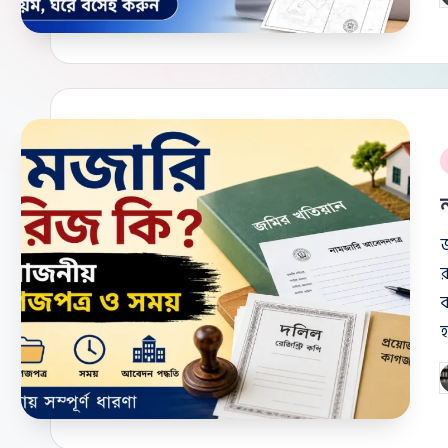
b
e
P
i
র
ক
হ
P
b