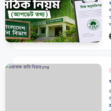
ব
অ
স
P
b
P
i
ও
আ
প