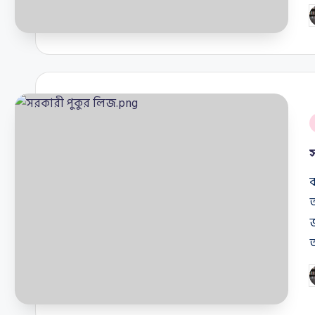
P
b
P
i
P
b