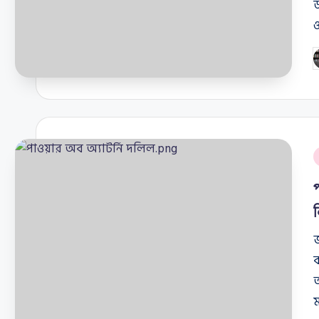
উ
ও
P
b
P
i
জ
আ
ম