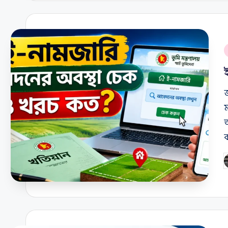
P
i
জ
ম
ত
P
b