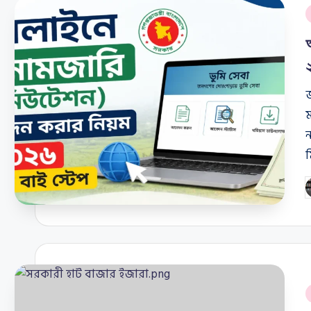
P
i
জ
ম
ন
P
b
P
i