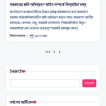
সরকারের জমি অধিগ্রহণ আইন সম্পর্কে বিস্তারিত তথ্য
বাংলাদেশে জনস্বার্থে বিভিন্ন উন্নয়ন প্রকল্প বাস্তবায়নের জন্য প্রয়োজনে
সরকার ব্যক্তিমালিকানাধীন জমি অধিগ্রহণ করতে পারে। সাধারণত জাতীয়
মহাসড়ক, রেলপথ, সেতু, সরকারি হাসপাতাল, শিক্ষাপ্রতিষ্ঠান, বিদ্যুৎ
অবকাঠামো এবং অন্যান্য গুরুত্বপূর্ণ সরকারি প্রকল্পের ক্ষেত্রে
সীমান্ত হাওলাদার
July 17, 2026
Posted
by
Posts
1
2
3
…
5
NEXT
PAGE
pagination
Search
Search
সর্বশেষ আর্টিকেল