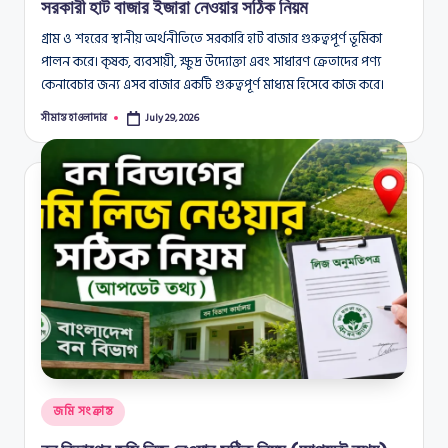
সরকারী হাট বাজার ইজারা নেওয়ার সঠিক নিয়ম
গ্রাম ও শহরের স্থানীয় অর্থনীতিতে সরকারি হাট বাজার গুরুত্বপূর্ণ ভূমিকা
পালন করে। কৃষক, ব্যবসায়ী, ক্ষুদ্র উদ্যোক্তা এবং সাধারণ ক্রেতাদের পণ্য
কেনাবেচার জন্য এসব বাজার একটি গুরুত্বপূর্ণ মাধ্যম হিসেবে কাজ করে।
সীমান্ত হাওলাদার
July 29, 2026
Posted
by
Posted
জমি সংক্রান্ত
in