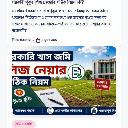
সরকারী পুকুর লিজ নেওয়ার সঠিক নিয়ম কি?
বাংলাদেশে সরকারি বা খাস পুকুর লিজ নেওয়ার বিষয়ে অনেকের আগ্রহ
থাকলেও নির্ভরযোগ্য ও হালনাগাদ তথ্য এক জায়গায় পাওয়া সহজ নয়।
বাস্তবে দেখা যায়, অনেক আবেদনকারী আবেদনপত্র জমা দেওয়ার আগেই
প্রয়োজনীয়
সীমান্ত হাওলাদার
July 21, 2026
Posted
by
Posted
জমি সংক্রান্ত