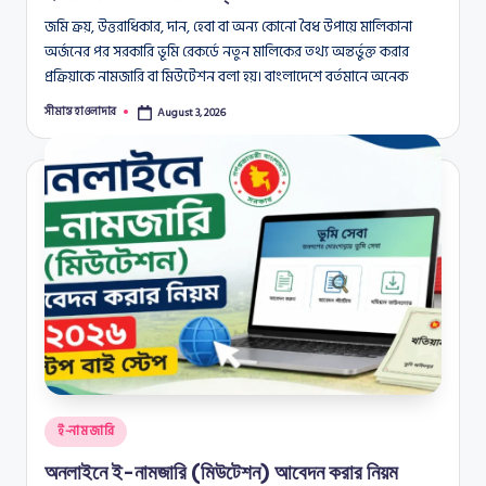
জমি ক্রয়, উত্তরাধিকার, দান, হেবা বা অন্য কোনো বৈধ উপায়ে মালিকানা
অর্জনের পর সরকারি ভূমি রেকর্ডে নতুন মালিকের তথ্য অন্তর্ভুক্ত করার
প্রক্রিয়াকে নামজারি বা মিউটেশন বলা হয়। বাংলাদেশে বর্তমানে অনেক
সীমান্ত হাওলাদার
August 3, 2026
Posted
by
Posted
ই-নামজারি
in
অনলাইনে ই-নামজারি (মিউটেশন) আবেদন করার নিয়ম