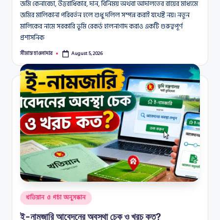
জমি কেনাবেচা, উত্তরাধিকার, দান, বিনিময় অথবা আদালতের রায়ের মাধ্যমে
জমির মালিকানা পরিবর্তন হলে শুধু দলিল সম্পন্ন করাই যথেষ্ট নয়। নতুন
মালিকের নামে সরকারি ভূমি রেকর্ড হালনাগাদ করাও একটি গুরুত্বপূর্ণ
প্রশাসনিক
সীমান্ত হাওলাদার
August 5, 2026
Posted
by
Posted
খতিয়ান ও পর্চা অনুসন্ধান
in
ই-নামজারি আবেদনের অবস্থা চেক ও খরচ কত?