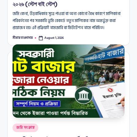
২০২৬ (স্টেপ বাই স্টেপ)
জমি কেনা, উত্তরাধিকার সূত্রে পাওয়া বা অন্য কোনো বৈধ কারণে মালিকানা
পরিবর্তনের পর সরকারি ভূমি রেকর্ডে নতুন মালিকের নাম অন্তর্ভুক্ত করা
প্রয়োজন হয়। এই প্রক্রিয়াই নামজারি বা মিউটেশন নামে পরিচিত।
সীমান্ত হাওলাদার
August 1, 2026
Posted
by
Posted
জমি সংক্রান্ত
in