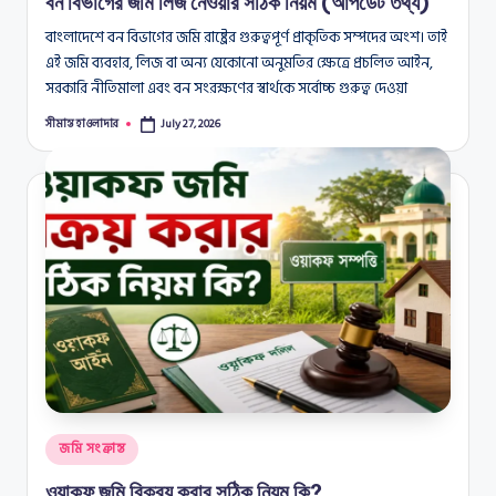
বন বিভাগের জমি লিজ নেওয়ার সঠিক নিয়ম (আপডেট তথ্য)
বাংলাদেশে বন বিভাগের জমি রাষ্ট্রের গুরুত্বপূর্ণ প্রাকৃতিক সম্পদের অংশ। তাই
এই জমি ব্যবহার, লিজ বা অন্য যেকোনো অনুমতির ক্ষেত্রে প্রচলিত আইন,
সরকারি নীতিমালা এবং বন সংরক্ষণের স্বার্থকে সর্বোচ্চ গুরুত্ব দেওয়া
সীমান্ত হাওলাদার
July 27, 2026
Posted
by
Posted
জমি সংক্রান্ত
in
ওয়াকফ জমি বিক্রয় করার সঠিক নিয়ম কি?