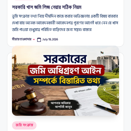
in
সরকারি খাস জমি লিজ নেয়ার সঠিক নিয়ম
ভূমি সংক্রান্ত তথ্য নিয়ে দীর্ঘদিন কাজ করার অভিজ্ঞতায় একটি বিষয় বারবার
দেখা যায় অনেক আবেদনকারী আবেদনপত্র পূরণের আগেই ধরে নেন যে খাস
জমি পাওয়া শুধুমাত্র পরিচিত ব্যক্তিদের জন্য সম্ভব। বাস্তবে
সীমান্ত হাওলাদার
July 19, 2026
Posted
by
Posted
জমি সংক্রান্ত
in