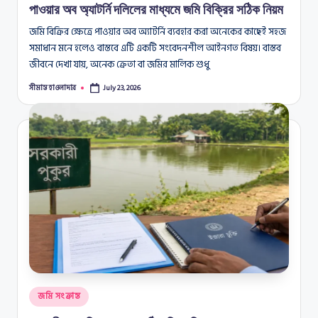
পাওয়ার অব অ্যাটর্নি দলিলের মাধ্যমে জমি বিক্রির সঠিক নিয়ম
জমি বিক্রির ক্ষেত্রে পাওয়ার অব অ্যাটর্নি ব্যবহার করা অনেকের কাছেই সহজ
সমাধান মনে হলেও বাস্তবে এটি একটি সংবেদনশীল আইনগত বিষয়। বাস্তব
জীবনে দেখা যায়, অনেক ক্রেতা বা জমির মালিক শুধু
সীমান্ত হাওলাদার
July 23, 2026
Posted
by
Posted
জমি সংক্রান্ত
in