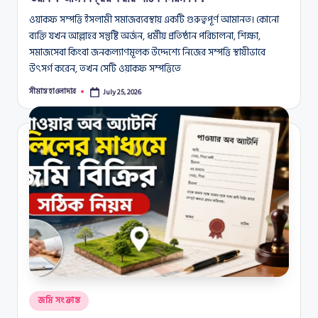
ওয়াকফ সম্পত্তি ইসলামী সমাজব্যবস্থায় একটি গুরুত্বপূর্ণ আমানত। কোনো
ব্যক্তি যখন আল্লাহর সন্তুষ্টি অর্জন, ধর্মীয় প্রতিষ্ঠান পরিচালনা, শিক্ষা,
সমাজসেবা কিংবা জনকল্যাণমূলক উদ্দেশ্যে নিজের সম্পত্তি স্থায়ীভাবে
উৎসর্গ করেন, তখন সেটি ওয়াকফ সম্পত্তিতে
সীমান্ত হাওলাদার
July 25, 2026
Posted
by
Posted
জমি সংক্রান্ত
in