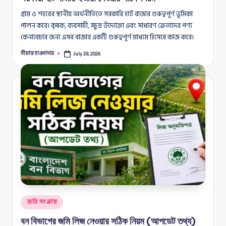
গ্রাম ও শহরের স্থানীয় অর্থনীতিতে সরকারি হাট বাজার গুরুত্বপূর্ণ ভূমিকা
পালন করে। কৃষক, ব্যবসায়ী, ক্ষুদ্র উদ্যোক্তা এবং সাধারণ ক্রেতাদের পণ্য
কেনাবেচার জন্য এসব বাজার একটি গুরুত্বপূর্ণ মাধ্যম হিসেবে কাজ করে।
সীমান্ত হাওলাদার
July 29, 2026
Posted
by
Posted
জমি সংক্রান্ত
in
বন বিভাগের জমি লিজ নেওয়ার সঠিক নিয়ম (আপডেট তথ্য)