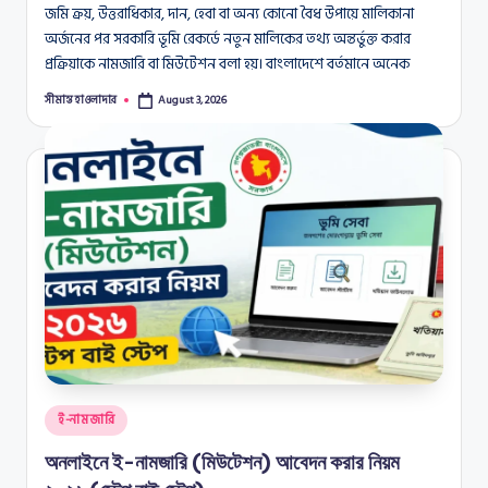
জমি ক্রয়, উত্তরাধিকার, দান, হেবা বা অন্য কোনো বৈধ উপায়ে মালিকানা
অর্জনের পর সরকারি ভূমি রেকর্ডে নতুন মালিকের তথ্য অন্তর্ভুক্ত করার
প্রক্রিয়াকে নামজারি বা মিউটেশন বলা হয়। বাংলাদেশে বর্তমানে অনেক
সীমান্ত হাওলাদার
August 3, 2026
Posted
by
Posted
ই-নামজারি
in
অনলাইনে ই-নামজারি (মিউটেশন) আবেদন করার নিয়ম