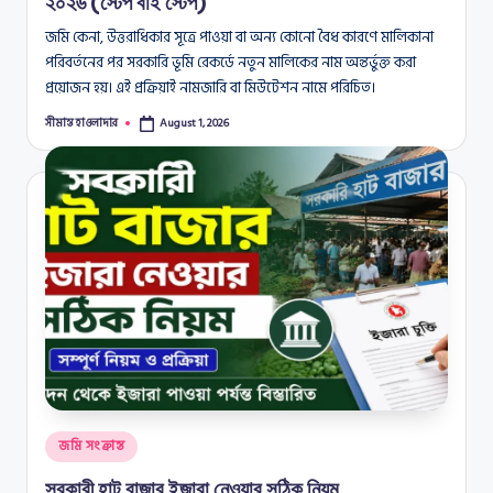
২০২৬ (স্টেপ বাই স্টেপ)
জমি কেনা, উত্তরাধিকার সূত্রে পাওয়া বা অন্য কোনো বৈধ কারণে মালিকানা
পরিবর্তনের পর সরকারি ভূমি রেকর্ডে নতুন মালিকের নাম অন্তর্ভুক্ত করা
প্রয়োজন হয়। এই প্রক্রিয়াই নামজারি বা মিউটেশন নামে পরিচিত।
সীমান্ত হাওলাদার
August 1, 2026
Posted
by
Posted
জমি সংক্রান্ত
in
সরকারী হাট বাজার ইজারা নেওয়ার সঠিক নিয়ম