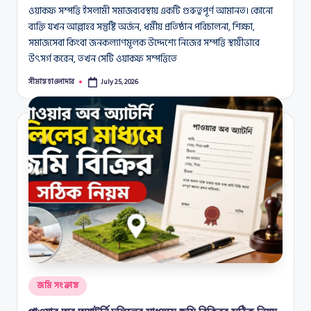
ওয়াকফ সম্পত্তি ইসলামী সমাজব্যবস্থায় একটি গুরুত্বপূর্ণ আমানত। কোনো
ব্যক্তি যখন আল্লাহর সন্তুষ্টি অর্জন, ধর্মীয় প্রতিষ্ঠান পরিচালনা, শিক্ষা,
সমাজসেবা কিংবা জনকল্যাণমূলক উদ্দেশ্যে নিজের সম্পত্তি স্থায়ীভাবে
উৎসর্গ করেন, তখন সেটি ওয়াকফ সম্পত্তিতে
সীমান্ত হাওলাদার
July 25, 2026
Posted
by
Posted
জমি সংক্রান্ত
in