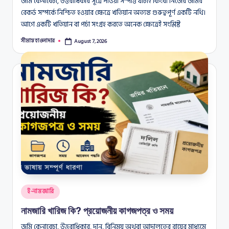
জমি কেনাবেচা, উত্তরাধিকার সূত্রে পাওয়া সম্পত্তি যাচাই কিংবা নিজের জমির
রেকর্ড সম্পর্কে নিশ্চিত হওয়ার ক্ষেত্রে খতিয়ান অত্যন্ত গুরুত্বপূর্ণ একটি নথি।
আগে একটি খতিয়ান বা পর্চা সংগ্রহ করতে অনেক ক্ষেত্রেই সংশ্লিষ্ট
সীমান্ত হাওলাদার
August 7, 2026
Posted
by
Posted
ই-নামজারি
in
নামজারি খারিজ কি? প্রয়োজনীয় কাগজপত্র ও সময়
জমি কেনাবেচা, উত্তরাধিকার, দান, বিনিময় অথবা আদালতের রায়ের মাধ্যমে