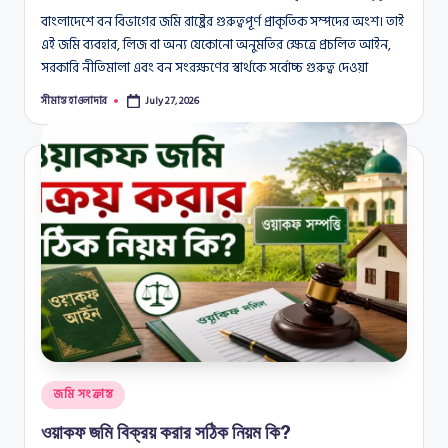
বাংলাদেশে বন বিভাগের জমি রাষ্ট্রের গুরুত্বপূর্ণ প্রাকৃতিক সম্পদের অংশ। তাই
এই জমি ব্যবহার, লিজ বা অন্য যেকোনো অনুমতির ক্ষেত্রে প্রচলিত আইন,
সরকারি নীতিমালা এবং বন সংরক্ষণের স্বার্থকে সর্বোচ্চ গুরুত্ব দেওয়া
সীমান্ত হাওলাদার
July 27, 2026
Posted
by
Posted
জমি সংক্রান্ত
in
ওয়াকফ জমি বিক্রয় করার সঠিক নিয়ম কি?