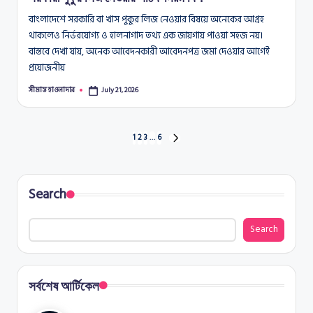
বাংলাদেশে সরকারি বা খাস পুকুর লিজ নেওয়ার বিষয়ে অনেকের আগ্রহ
থাকলেও নির্ভরযোগ্য ও হালনাগাদ তথ্য এক জায়গায় পাওয়া সহজ নয়।
বাস্তবে দেখা যায়, অনেক আবেদনকারী আবেদনপত্র জমা দেওয়ার আগেই
প্রয়োজনীয়
সীমান্ত হাওলাদার
July 21, 2026
Posted
by
Posts
1
2
3
…
6
NEXT
PAGE
pagination
Search
Search
সর্বশেষ আর্টিকেল