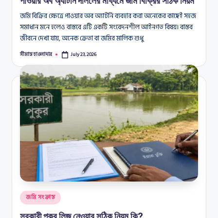
পাওয়ার অব অ্যাটর্নি দলিলের মাধ্যমে জমি বিক্রির সঠিক নিয়ম
জমি বিক্রির ক্ষেত্রে পাওয়ার অব অ্যাটর্নি ব্যবহার করা অনেকের কাছেই সহজ
সমাধান মনে হলেও বাস্তবে এটি একটি সংবেদনশীল আইনগত বিষয়। বাস্তব
জীবনে দেখা যায়, অনেক ক্রেতা বা জমির মালিক শুধু
সীমান্ত হাওলাদার
July 23, 2026
Posted
by
Posted
জমি সংক্রান্ত
in
সরকারী পুকুর লিজ নেওয়ার সঠিক নিয়ম কি?