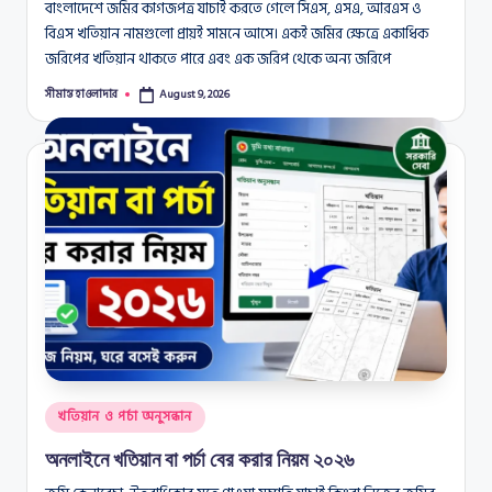
বাংলাদেশে জমির কাগজপত্র যাচাই করতে গেলে সিএস, এসএ, আরএস ও
বিএস খতিয়ান নামগুলো প্রায়ই সামনে আসে। একই জমির ক্ষেত্রে একাধিক
জরিপের খতিয়ান থাকতে পারে এবং এক জরিপ থেকে অন্য জরিপে
সীমান্ত হাওলাদার
August 9, 2026
Posted
by
Posted
খতিয়ান ও পর্চা অনুসন্ধান
in
অনলাইনে খতিয়ান বা পর্চা বের করার নিয়ম ২০২৬