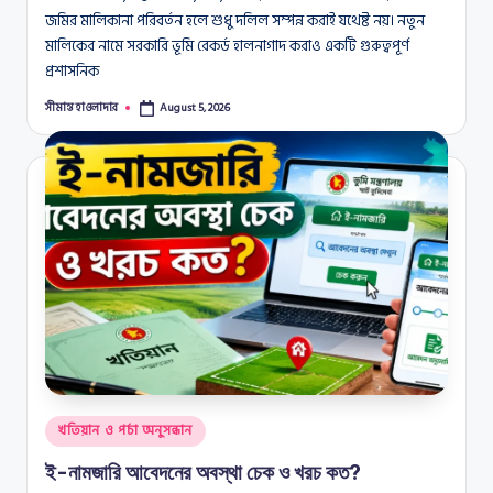
জমির মালিকানা পরিবর্তন হলে শুধু দলিল সম্পন্ন করাই যথেষ্ট নয়। নতুন
মালিকের নামে সরকারি ভূমি রেকর্ড হালনাগাদ করাও একটি গুরুত্বপূর্ণ
প্রশাসনিক
সীমান্ত হাওলাদার
August 5, 2026
Posted
by
Posted
খতিয়ান ও পর্চা অনুসন্ধান
in
ই-নামজারি আবেদনের অবস্থা চেক ও খরচ কত?