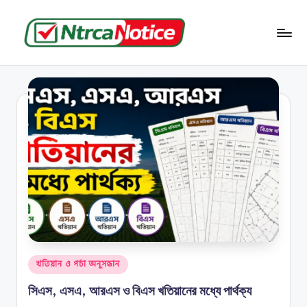
Skip
to
N
বাংলাদেশের
content
জমি-
t
জমা
r
সংক্রান্ত
সব
c
তথ্য
a
N
o
ti
c
e
Posted
খতিয়ান ও পর্চা অনুসন্ধান
in
সিএস, এসএ, আরএস ও বিএস খতিয়ানের মধ্যে পার্থক্য