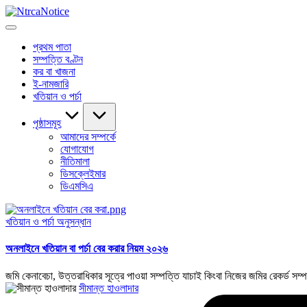
Skip
to
NtrcaNotice
বাংলাদেশের
content
জমি-
প্রথম পাতা
জমা
সম্পত্তি বণ্টন
সংক্রান্ত
কর বা খাজনা
সব
ই-নামজারি
তথ্য
খতিয়ান ও পর্চা
পৃষ্ঠাসমূহ
আমাদের সম্পর্কে
যোগাযোগ
নীতিমালা
ডিসক্লেইমার
ডিএমসিএ
Posted
খতিয়ান ও পর্চা অনুসন্ধান
in
অনলাইনে খতিয়ান বা পর্চা বের করার নিয়ম ২০২৬
জমি কেনাবেচা, উত্তরাধিকার সূত্রে পাওয়া সম্পত্তি যাচাই কিংবা নিজের জমির রেকর্ড সম্পর
Posted
সীমান্ত হাওলাদার
by