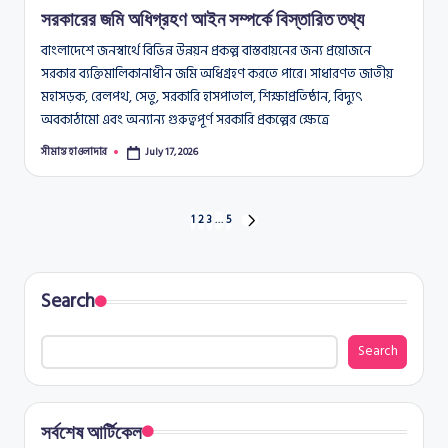
সরকারের জমি অধিগ্রহণ আইন সম্পর্কে বিস্তারিত তথ্য
বাংলাদেশে জনস্বার্থে বিভিন্ন উন্নয়ন প্রকল্প বাস্তবায়নের জন্য প্রয়োজনে
সরকার ব্যক্তিমালিকানাধীন জমি অধিগ্রহণ করতে পারে। সাধারণত জাতীয়
মহাসড়ক, রেলপথ, সেতু, সরকারি হাসপাতাল, শিক্ষাপ্রতিষ্ঠান, বিদ্যুৎ
অবকাঠামো এবং অন্যান্য গুরুত্বপূর্ণ সরকারি প্রকল্পের ক্ষেত্রে
সীমান্ত হাওলাদার
July 17, 2026
Posted
by
Posts
1
2
3
…
5
NEXT
PAGE
pagination
Search
Search
সর্বশেষ আর্টিকেল