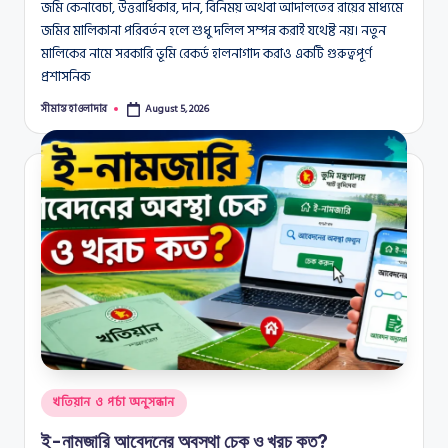
জমি কেনাবেচা, উত্তরাধিকার, দান, বিনিময় অথবা আদালতের রায়ের মাধ্যমে
জমির মালিকানা পরিবর্তন হলে শুধু দলিল সম্পন্ন করাই যথেষ্ট নয়। নতুন
মালিকের নামে সরকারি ভূমি রেকর্ড হালনাগাদ করাও একটি গুরুত্বপূর্ণ
প্রশাসনিক
সীমান্ত হাওলাদার
August 5, 2026
Posted
by
Posted
খতিয়ান ও পর্চা অনুসন্ধান
in
ই-নামজারি আবেদনের অবস্থা চেক ও খরচ কত?