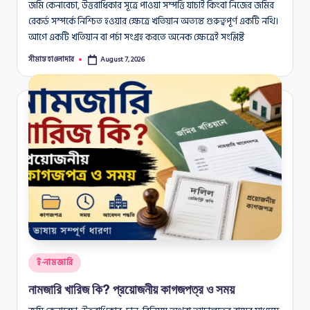
জমি কেনাবেচা, উত্তরাধিকার সূত্রে পাওয়া সম্পত্তি যাচাই কিংবা নিজের জমির
রেকর্ড সম্পর্কে নিশ্চিত হওয়ার ক্ষেত্রে খতিয়ান অত্যন্ত গুরুত্বপূর্ণ একটি নথি।
আগে একটি খতিয়ান বা পর্চা সংগ্রহ করতে অনেক ক্ষেত্রেই সংশ্লিষ্ট
সীমান্ত হাওলাদার
August 7, 2026
Posted
by
Posted
ই-নামজারি
in
নামজারি খারিজ কি? প্রয়োজনীয় কাগজপত্র ও সময়