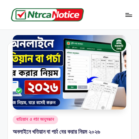
Skip
to
N
বাংলাদেশের
content
জমি-
t
জমা
r
সংক্রান্ত
সব
c
তথ্য
a
N
o
ti
c
e
Posted
খতিয়ান ও পর্চা অনুসন্ধান
in
অনলাইনে খতিয়ান বা পর্চা বের করার নিয়ম ২০২৬