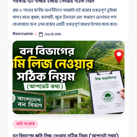
সরকারী হাট বাজার ইজারা নেওয়ার সঠিক নিয়ম
গ্রাম ও শহরের স্থানীয় অর্থনীতিতে সরকারি হাট বাজার গুরুত্বপূর্ণ ভূমিকা
পালন করে। কৃষক, ব্যবসায়ী, ক্ষুদ্র উদ্যোক্তা এবং সাধারণ ক্রেতাদের পণ্য
কেনাবেচার জন্য এসব বাজার একটি গুরুত্বপূর্ণ মাধ্যম হিসেবে কাজ করে।
সীমান্ত হাওলাদার
July 29, 2026
Posted
by
Posted
জমি সংক্রান্ত
in
বন বিভাগের জমি লিজ নেওয়ার সঠিক নিয়ম (আপডেট তথ্য)