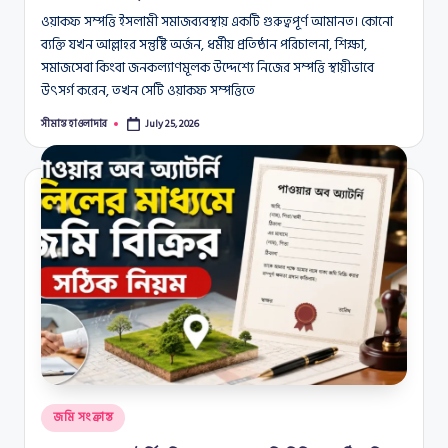
ওয়াকফ সম্পত্তি ইসলামী সমাজব্যবস্থায় একটি গুরুত্বপূর্ণ আমানত। কোনো
ব্যক্তি যখন আল্লাহর সন্তুষ্টি অর্জন, ধর্মীয় প্রতিষ্ঠান পরিচালনা, শিক্ষা,
সমাজসেবা কিংবা জনকল্যাণমূলক উদ্দেশ্যে নিজের সম্পত্তি স্থায়ীভাবে
উৎসর্গ করেন, তখন সেটি ওয়াকফ সম্পত্তিতে
সীমান্ত হাওলাদার
July 25, 2026
Posted
by
Posted
জমি সংক্রান্ত
in