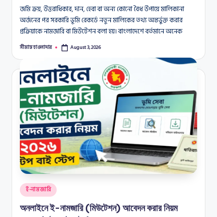
জমি ক্রয়, উত্তরাধিকার, দান, হেবা বা অন্য কোনো বৈধ উপায়ে মালিকানা
অর্জনের পর সরকারি ভূমি রেকর্ডে নতুন মালিকের তথ্য অন্তর্ভুক্ত করার
প্রক্রিয়াকে নামজারি বা মিউটেশন বলা হয়। বাংলাদেশে বর্তমানে অনেক
সীমান্ত হাওলাদার
August 3, 2026
Posted
by
Posted
ই-নামজারি
in
অনলাইনে ই-নামজারি (মিউটেশন) আবেদন করার নিয়ম