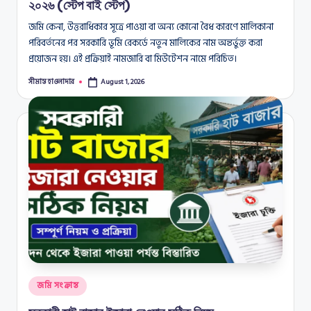
২০২৬ (স্টেপ বাই স্টেপ)
জমি কেনা, উত্তরাধিকার সূত্রে পাওয়া বা অন্য কোনো বৈধ কারণে মালিকানা
পরিবর্তনের পর সরকারি ভূমি রেকর্ডে নতুন মালিকের নাম অন্তর্ভুক্ত করা
প্রয়োজন হয়। এই প্রক্রিয়াই নামজারি বা মিউটেশন নামে পরিচিত।
সীমান্ত হাওলাদার
August 1, 2026
Posted
by
Posted
জমি সংক্রান্ত
in