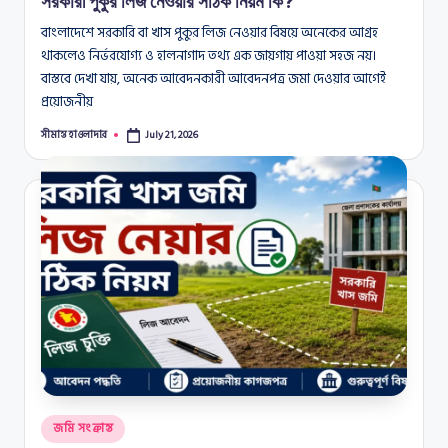
সরকারী পুকুর লিজ নেওয়ার সঠিক নিয়ম কি?
বাংলাদেশে সরকারি বা খাস পুকুর লিজ নেওয়ার বিষয়ে অনেকের আগ্রহ
থাকলেও নির্ভরযোগ্য ও হালনাগাদ তথ্য এক জায়গায় পাওয়া সহজ নয়।
বাস্তবে দেখা যায়, অনেক আবেদনকারী আবেদনপত্র জমা দেওয়ার আগেই
প্রয়োজনীয়
সীমান্ত হাওলাদার
July 21, 2026
Posted
by
Posted
জমি সংক্রান্ত
in