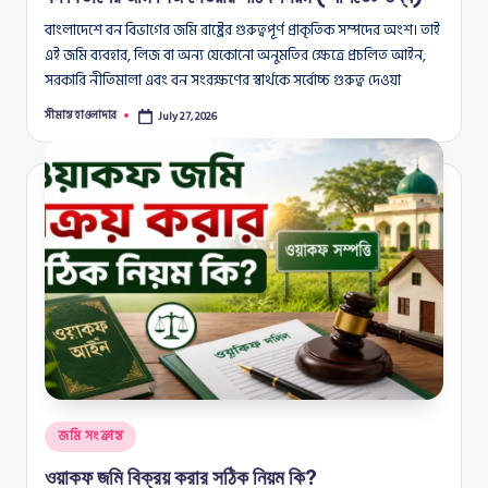
বাংলাদেশে বন বিভাগের জমি রাষ্ট্রের গুরুত্বপূর্ণ প্রাকৃতিক সম্পদের অংশ। তাই
এই জমি ব্যবহার, লিজ বা অন্য যেকোনো অনুমতির ক্ষেত্রে প্রচলিত আইন,
সরকারি নীতিমালা এবং বন সংরক্ষণের স্বার্থকে সর্বোচ্চ গুরুত্ব দেওয়া
সীমান্ত হাওলাদার
July 27, 2026
Posted
by
Posted
জমি সংক্রান্ত
in
ওয়াকফ জমি বিক্রয় করার সঠিক নিয়ম কি?