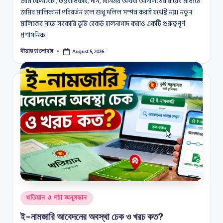
জমি কেনাবেচা, উত্তরাধিকার, দান, বিনিময় অথবা আদালতের রায়ের মাধ্যমে
জমির মালিকানা পরিবর্তন হলে শুধু দলিল সম্পন্ন করাই যথেষ্ট নয়। নতুন
মালিকের নামে সরকারি ভূমি রেকর্ড হালনাগাদ করাও একটি গুরুত্বপূর্ণ
প্রশাসনিক
সীমান্ত হাওলাদার
August 5, 2026
Posted
by
Posted
খতিয়ান ও পর্চা অনুসন্ধান
in
ই-নামজারি আবেদনের অবস্থা চেক ও খরচ কত?