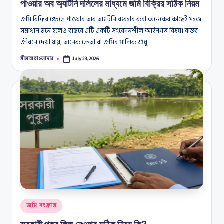
পাওয়ার অব অ্যাটর্নি দলিলের মাধ্যমে জমি বিক্রির সঠিক নিয়ম
জমি বিক্রির ক্ষেত্রে পাওয়ার অব অ্যাটর্নি ব্যবহার করা অনেকের কাছেই সহজ
সমাধান মনে হলেও বাস্তবে এটি একটি সংবেদনশীল আইনগত বিষয়। বাস্তব
জীবনে দেখা যায়, অনেক ক্রেতা বা জমির মালিক শুধু
সীমান্ত হাওলাদার
July 23, 2026
Posted
by
Posted
জমি সংক্রান্ত
in