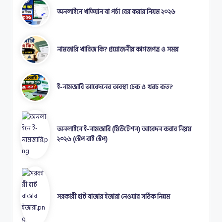
অনলাইনে খতিয়ান বা পর্চা বের করার নিয়ম ২০২৬
নামজারি খারিজ কি? প্রয়োজনীয় কাগজপত্র ও সময়
ই-নামজারি আবেদনের অবস্থা চেক ও খরচ কত?
অনলাইনে ই-নামজারি (মিউটেশন) আবেদন করার নিয়ম
২০২৬ (স্টেপ বাই স্টেপ)
সরকারী হাট বাজার ইজারা নেওয়ার সঠিক নিয়ম