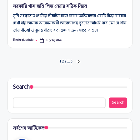
সরকারি খাস জমি লিজ নেয়ার সঠিক নিয়ম
ভূমি সংক্রান্ত তথ্য নিয়ে দীর্ঘদিন কাজ করার অভিজ্ঞতায় একটি বিষয় বারবার
দেখা যায় অনেক আবেদনকারী আবেদনপত্র পূরণের আগেই ধরে নেন যে খাস
জমি পাওয়া শুধুমাত্র পরিচিত ব্যক্তিদের জন্য সম্ভব। বাস্তবে
সীমান্ত হাওলাদার
July 19, 2026
Posted
by
Posts
1
2
3
…
5
NEXT
PAGE
pagination
Search
Search
সর্বশেষ আর্টিকেল