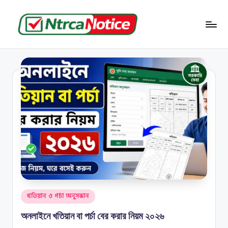
Skip
to
N
বাংলাদেশের
content
জমি-
t
জমা
r
সংক্রান্ত
সব
c
তথ্য
a
N
o
ti
c
e
Posted
খতিয়ান ও পর্চা অনুসন্ধান
in
অনলাইনে খতিয়ান বা পর্চা বের করার নিয়ম ২০২৬