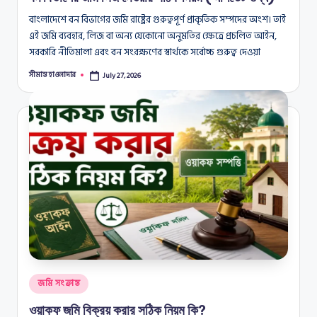
বাংলাদেশে বন বিভাগের জমি রাষ্ট্রের গুরুত্বপূর্ণ প্রাকৃতিক সম্পদের অংশ। তাই
এই জমি ব্যবহার, লিজ বা অন্য যেকোনো অনুমতির ক্ষেত্রে প্রচলিত আইন,
সরকারি নীতিমালা এবং বন সংরক্ষণের স্বার্থকে সর্বোচ্চ গুরুত্ব দেওয়া
সীমান্ত হাওলাদার
July 27, 2026
Posted
by
Posted
জমি সংক্রান্ত
in
ওয়াকফ জমি বিক্রয় করার সঠিক নিয়ম কি?