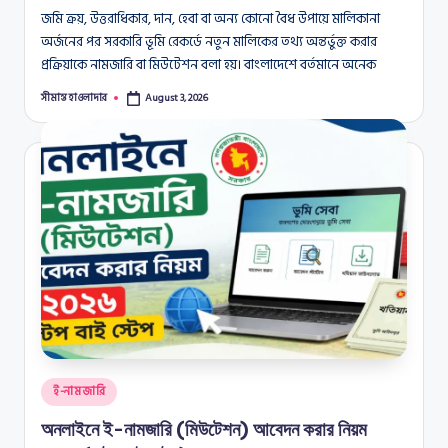
জমি ক্রয়, উত্তরাধিকার, দান, হেবা বা অন্য কোনো বৈধ উপায়ে মালিকানা
অর্জনের পর সরকারি ভূমি রেকর্ডে নতুন মালিকের তথ্য অন্তর্ভুক্ত করার
প্রক্রিয়াকে নামজারি বা মিউটেশন বলা হয়। বাংলাদেশে বর্তমানে অনেক
সীমান্ত হাওলাদার
August 3, 2026
Posted
by
Posted
ই-নামজারি
in
অনলাইনে ই-নামজারি (মিউটেশন) আবেদন করার নিয়ম