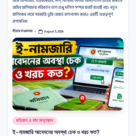
জমি কেনাবেচা, উত্তরাধিকার, দান, বিনিময় অথবা আদালতের রায়ের মাধ্যমে
জমির মালিকানা পরিবর্তন হলে শুধু দলিল সম্পন্ন করাই যথেষ্ট নয়। নতুন
মালিকের নামে সরকারি ভূমি রেকর্ড হালনাগাদ করাও একটি গুরুত্বপূর্ণ
প্রশাসনিক
সীমান্ত হাওলাদার
August 5, 2026
Posted
by
Posted
খতিয়ান ও পর্চা অনুসন্ধান
in
ই-নামজারি আবেদনের অবস্থা চেক ও খরচ কত?