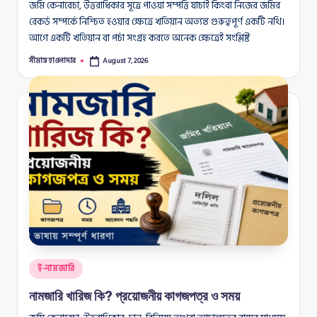
জমি কেনাবেচা, উত্তরাধিকার সূত্রে পাওয়া সম্পত্তি যাচাই কিংবা নিজের জমির
রেকর্ড সম্পর্কে নিশ্চিত হওয়ার ক্ষেত্রে খতিয়ান অত্যন্ত গুরুত্বপূর্ণ একটি নথি।
আগে একটি খতিয়ান বা পর্চা সংগ্রহ করতে অনেক ক্ষেত্রেই সংশ্লিষ্ট
সীমান্ত হাওলাদার
August 7, 2026
Posted
by
Posted
ই-নামজারি
in
নামজারি খারিজ কি? প্রয়োজনীয় কাগজপত্র ও সময়