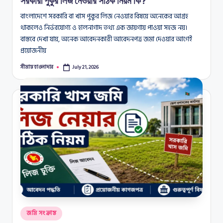
সরকারী পুকুর লিজ নেওয়ার সঠিক নিয়ম কি?
বাংলাদেশে সরকারি বা খাস পুকুর লিজ নেওয়ার বিষয়ে অনেকের আগ্রহ
থাকলেও নির্ভরযোগ্য ও হালনাগাদ তথ্য এক জায়গায় পাওয়া সহজ নয়।
বাস্তবে দেখা যায়, অনেক আবেদনকারী আবেদনপত্র জমা দেওয়ার আগেই
প্রয়োজনীয়
সীমান্ত হাওলাদার
July 21, 2026
Posted
by
Posted
জমি সংক্রান্ত
in