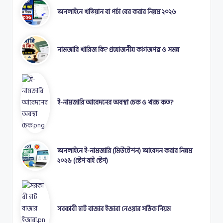
অনলাইনে খতিয়ান বা পর্চা বের করার নিয়ম ২০২৬
নামজারি খারিজ কি? প্রয়োজনীয় কাগজপত্র ও সময়
ই-নামজারি আবেদনের অবস্থা চেক ও খরচ কত?
অনলাইনে ই-নামজারি (মিউটেশন) আবেদন করার নিয়ম
২০২৬ (স্টেপ বাই স্টেপ)
সরকারী হাট বাজার ইজারা নেওয়ার সঠিক নিয়ম