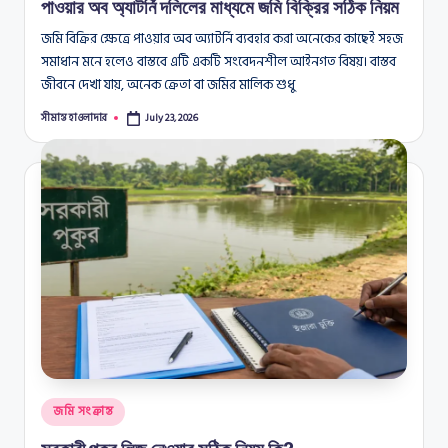
পাওয়ার অব অ্যাটর্নি দলিলের মাধ্যমে জমি বিক্রির সঠিক নিয়ম
জমি বিক্রির ক্ষেত্রে পাওয়ার অব অ্যাটর্নি ব্যবহার করা অনেকের কাছেই সহজ
সমাধান মনে হলেও বাস্তবে এটি একটি সংবেদনশীল আইনগত বিষয়। বাস্তব
জীবনে দেখা যায়, অনেক ক্রেতা বা জমির মালিক শুধু
সীমান্ত হাওলাদার
July 23, 2026
Posted
by
Posted
জমি সংক্রান্ত
in