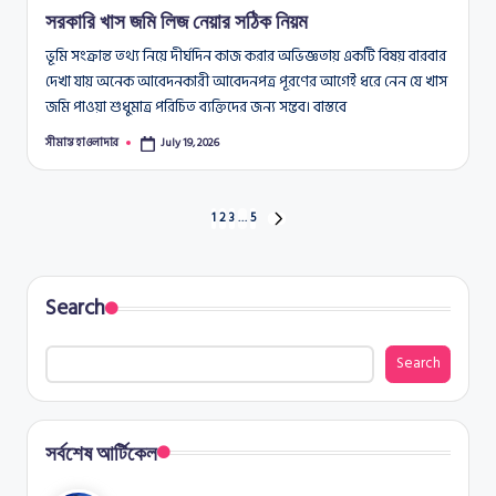
সরকারি খাস জমি লিজ নেয়ার সঠিক নিয়ম
ভূমি সংক্রান্ত তথ্য নিয়ে দীর্ঘদিন কাজ করার অভিজ্ঞতায় একটি বিষয় বারবার
দেখা যায় অনেক আবেদনকারী আবেদনপত্র পূরণের আগেই ধরে নেন যে খাস
জমি পাওয়া শুধুমাত্র পরিচিত ব্যক্তিদের জন্য সম্ভব। বাস্তবে
সীমান্ত হাওলাদার
July 19, 2026
Posted
by
Posts
1
2
3
…
5
NEXT
PAGE
pagination
Search
Search
সর্বশেষ আর্টিকেল