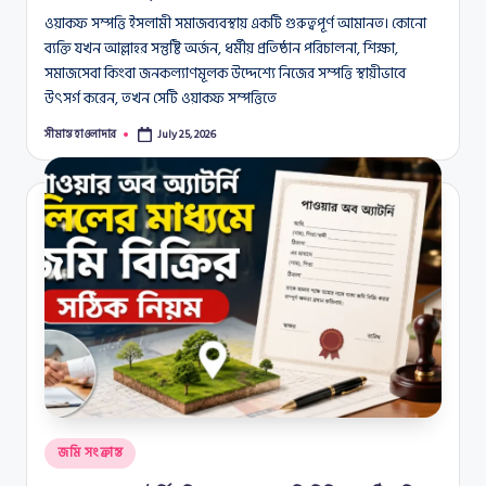
ওয়াকফ সম্পত্তি ইসলামী সমাজব্যবস্থায় একটি গুরুত্বপূর্ণ আমানত। কোনো
ব্যক্তি যখন আল্লাহর সন্তুষ্টি অর্জন, ধর্মীয় প্রতিষ্ঠান পরিচালনা, শিক্ষা,
সমাজসেবা কিংবা জনকল্যাণমূলক উদ্দেশ্যে নিজের সম্পত্তি স্থায়ীভাবে
উৎসর্গ করেন, তখন সেটি ওয়াকফ সম্পত্তিতে
সীমান্ত হাওলাদার
July 25, 2026
Posted
by
Posted
জমি সংক্রান্ত
in