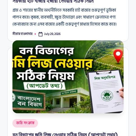
সরকারী হাট বাজার ইজারা নেওয়ার সঠিক নিয়ম
গ্রাম ও শহরের স্থানীয় অর্থনীতিতে সরকারি হাট বাজার গুরুত্বপূর্ণ ভূমিকা
পালন করে। কৃষক, ব্যবসায়ী, ক্ষুদ্র উদ্যোক্তা এবং সাধারণ ক্রেতাদের পণ্য
কেনাবেচার জন্য এসব বাজার একটি গুরুত্বপূর্ণ মাধ্যম হিসেবে কাজ করে।
সীমান্ত হাওলাদার
July 29, 2026
Posted
by
Posted
জমি সংক্রান্ত
in
বন বিভাগের জমি লিজ নেওয়ার সঠিক নিয়ম (আপডেট তথ্য)