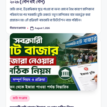
২০২৬ (স্টেপ বাই স্টেপ)
জমি কেনা, উত্তরাধিকার সূত্রে পাওয়া বা অন্য কোনো বৈধ কারণে মালিকানা
পরিবর্তনের পর সরকারি ভূমি রেকর্ডে নতুন মালিকের নাম অন্তর্ভুক্ত করা
প্রয়োজন হয়। এই প্রক্রিয়াই নামজারি বা মিউটেশন নামে পরিচিত।
সীমান্ত হাওলাদার
August 1, 2026
Posted
by
Posted
জমি সংক্রান্ত
in