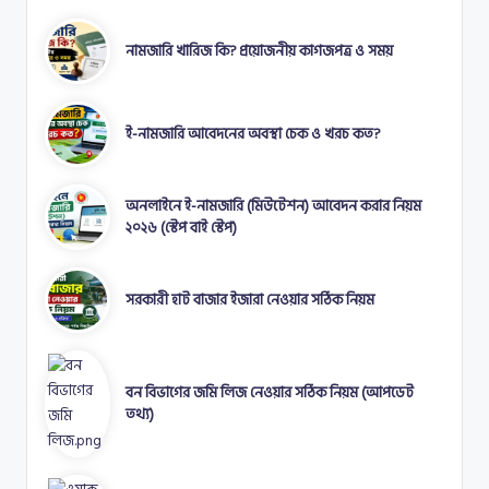
নামজারি খারিজ কি? প্রয়োজনীয় কাগজপত্র ও সময়
ই-নামজারি আবেদনের অবস্থা চেক ও খরচ কত?
অনলাইনে ই-নামজারি (মিউটেশন) আবেদন করার নিয়ম
২০২৬ (স্টেপ বাই স্টেপ)
সরকারী হাট বাজার ইজারা নেওয়ার সঠিক নিয়ম
বন বিভাগের জমি লিজ নেওয়ার সঠিক নিয়ম (আপডেট
তথ্য)