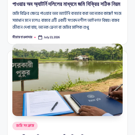
পাওয়ার অব অ্যাটর্নি দলিলের মাধ্যমে জমি বিক্রির সঠিক নিয়ম
জমি বিক্রির ক্ষেত্রে পাওয়ার অব অ্যাটর্নি ব্যবহার করা অনেকের কাছেই সহজ
সমাধান মনে হলেও বাস্তবে এটি একটি সংবেদনশীল আইনগত বিষয়। বাস্তব
জীবনে দেখা যায়, অনেক ক্রেতা বা জমির মালিক শুধু
সীমান্ত হাওলাদার
July 23, 2026
Posted
by
Posted
জমি সংক্রান্ত
in