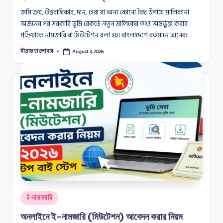
জমি ক্রয়, উত্তরাধিকার, দান, হেবা বা অন্য কোনো বৈধ উপায়ে মালিকানা
অর্জনের পর সরকারি ভূমি রেকর্ডে নতুন মালিকের তথ্য অন্তর্ভুক্ত করার
প্রক্রিয়াকে নামজারি বা মিউটেশন বলা হয়। বাংলাদেশে বর্তমানে অনেক
সীমান্ত হাওলাদার
August 3, 2026
Posted
by
Posted
ই-নামজারি
in
অনলাইনে ই-নামজারি (মিউটেশন) আবেদন করার নিয়ম