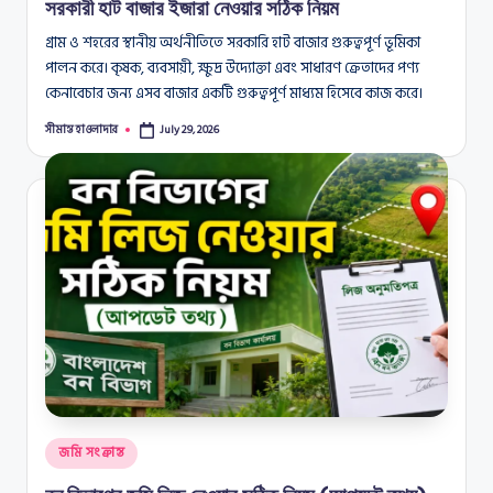
সরকারী হাট বাজার ইজারা নেওয়ার সঠিক নিয়ম
গ্রাম ও শহরের স্থানীয় অর্থনীতিতে সরকারি হাট বাজার গুরুত্বপূর্ণ ভূমিকা
পালন করে। কৃষক, ব্যবসায়ী, ক্ষুদ্র উদ্যোক্তা এবং সাধারণ ক্রেতাদের পণ্য
কেনাবেচার জন্য এসব বাজার একটি গুরুত্বপূর্ণ মাধ্যম হিসেবে কাজ করে।
সীমান্ত হাওলাদার
July 29, 2026
Posted
by
Posted
জমি সংক্রান্ত
in