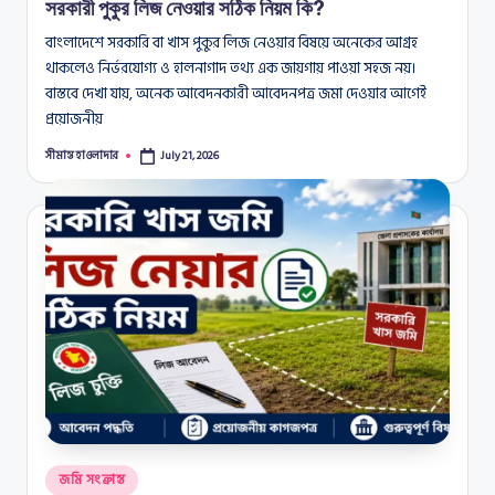
সরকারী পুকুর লিজ নেওয়ার সঠিক নিয়ম কি?
বাংলাদেশে সরকারি বা খাস পুকুর লিজ নেওয়ার বিষয়ে অনেকের আগ্রহ
থাকলেও নির্ভরযোগ্য ও হালনাগাদ তথ্য এক জায়গায় পাওয়া সহজ নয়।
বাস্তবে দেখা যায়, অনেক আবেদনকারী আবেদনপত্র জমা দেওয়ার আগেই
প্রয়োজনীয়
সীমান্ত হাওলাদার
July 21, 2026
Posted
by
Posted
জমি সংক্রান্ত