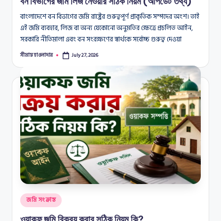
বন বিভাগের জমি লিজ নেওয়ার সঠিক নিয়ম (আপডেট তথ্য)
বাংলাদেশে বন বিভাগের জমি রাষ্ট্রের গুরুত্বপূর্ণ প্রাকৃতিক সম্পদের অংশ। তাই
এই জমি ব্যবহার, লিজ বা অন্য যেকোনো অনুমতির ক্ষেত্রে প্রচলিত আইন,
সরকারি নীতিমালা এবং বন সংরক্ষণের স্বার্থকে সর্বোচ্চ গুরুত্ব দেওয়া
সীমান্ত হাওলাদার
July 27, 2026
Posted
by
Posted
জমি সংক্রান্ত
in
ওয়াকফ জমি বিক্রয় করার সঠিক নিয়ম কি?