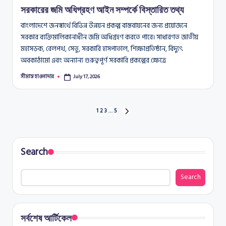
সরকারের জমি অধিগ্রহণ আইন সম্পর্কে বিস্তারিত তথ্য
বাংলাদেশে জনস্বার্থে বিভিন্ন উন্নয়ন প্রকল্প বাস্তবায়নের জন্য প্রয়োজনে
সরকার ব্যক্তিমালিকানাধীন জমি অধিগ্রহণ করতে পারে। সাধারণত জাতীয়
মহাসড়ক, রেলপথ, সেতু, সরকারি হাসপাতাল, শিক্ষাপ্রতিষ্ঠান, বিদ্যুৎ
অবকাঠামো এবং অন্যান্য গুরুত্বপূর্ণ সরকারি প্রকল্পের ক্ষেত্রে
সীমান্ত হাওলাদার
July 17, 2026
Posted
by
Posts
1
2
3
…
5
NEXT
PAGE
pagination
Search
Search
সর্বশেষ আর্টিকেল