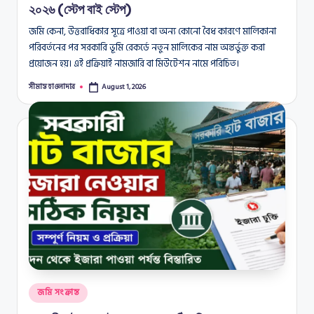
২০২৬ (স্টেপ বাই স্টেপ)
জমি কেনা, উত্তরাধিকার সূত্রে পাওয়া বা অন্য কোনো বৈধ কারণে মালিকানা
পরিবর্তনের পর সরকারি ভূমি রেকর্ডে নতুন মালিকের নাম অন্তর্ভুক্ত করা
প্রয়োজন হয়। এই প্রক্রিয়াই নামজারি বা মিউটেশন নামে পরিচিত।
সীমান্ত হাওলাদার
August 1, 2026
Posted
by
Posted
জমি সংক্রান্ত
in