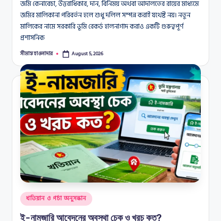
জমি কেনাবেচা, উত্তরাধিকার, দান, বিনিময় অথবা আদালতের রায়ের মাধ্যমে
জমির মালিকানা পরিবর্তন হলে শুধু দলিল সম্পন্ন করাই যথেষ্ট নয়। নতুন
মালিকের নামে সরকারি ভূমি রেকর্ড হালনাগাদ করাও একটি গুরুত্বপূর্ণ
প্রশাসনিক
সীমান্ত হাওলাদার
August 5, 2026
Posted
by
Posted
খতিয়ান ও পর্চা অনুসন্ধান
in
ই-নামজারি আবেদনের অবস্থা চেক ও খরচ কত?