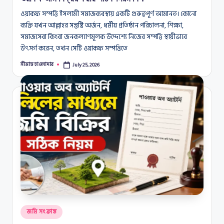
ওয়াকফ সম্পত্তি ইসলামী সমাজব্যবস্থায় একটি গুরুত্বপূর্ণ আমানত। কোনো
ব্যক্তি যখন আল্লাহর সন্তুষ্টি অর্জন, ধর্মীয় প্রতিষ্ঠান পরিচালনা, শিক্ষা,
সমাজসেবা কিংবা জনকল্যাণমূলক উদ্দেশ্যে নিজের সম্পত্তি স্থায়ীভাবে
উৎসর্গ করেন, তখন সেটি ওয়াকফ সম্পত্তিতে
সীমান্ত হাওলাদার
July 25, 2026
Posted
by
Posted
জমি সংক্রান্ত
in