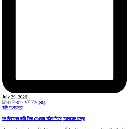
July 29, 2026
Posted
জমি সংক্রান্ত
in
বন বিভাগের জমি লিজ নেওয়ার সঠিক নিয়ম (আপডেট তথ্য)