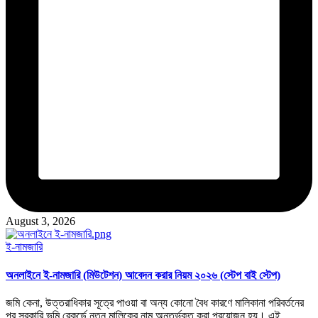
August 3, 2026
Posted
ই-নামজারি
in
অনলাইনে ই-নামজারি (মিউটেশন) আবেদন করার নিয়ম ২০২৬ (স্টেপ বাই স্টেপ)
জমি কেনা, উত্তরাধিকার সূত্রে পাওয়া বা অন্য কোনো বৈধ কারণে মালিকানা পরিবর্তনের
পর সরকারি ভূমি রেকর্ডে নতুন মালিকের নাম অন্তর্ভুক্ত করা প্রয়োজন হয়। এই