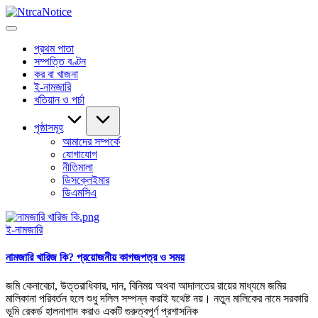
Skip
to
NtrcaNotice
বাংলাদেশের
content
জমি-
প্রথম পাতা
জমা
সম্পত্তি বণ্টন
সংক্রান্ত
কর বা খাজনা
সব
ই-নামজারি
তথ্য
খতিয়ান ও পর্চা
পৃষ্ঠাসমূহ
আমাদের সম্পর্কে
যোগাযোগ
নীতিমালা
ডিসক্লেইমার
ডিএমসিএ
Posted
ই-নামজারি
in
নামজারি খারিজ কি? প্রয়োজনীয় কাগজপত্র ও সময়
জমি কেনাবেচা, উত্তরাধিকার, দান, বিনিময় অথবা আদালতের রায়ের মাধ্যমে জমির
মালিকানা পরিবর্তন হলে শুধু দলিল সম্পন্ন করাই যথেষ্ট নয়। নতুন মালিকের নামে সরকারি
ভূমি রেকর্ড হালনাগাদ করাও একটি গুরুত্বপূর্ণ প্রশাসনিক