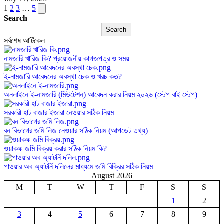
Posts
Next
1
2
3
…
5
page
Search
pagination
Search
সর্বশেষ আর্টিকেল
নামজারি খারিজ কি? প্রয়োজনীয় কাগজপত্র ও সময়
ই-নামজারি আবেদনের অবস্থা চেক ও খরচ কত?
অনলাইনে ই-নামজারি (মিউটেশন) আবেদন করার নিয়ম ২০২৬ (স্টেপ বাই স্টেপ)
সরকারী হাট বাজার ইজারা নেওয়ার সঠিক নিয়ম
বন বিভাগের জমি লিজ নেওয়ার সঠিক নিয়ম (আপডেট তথ্য)
ওয়াকফ জমি বিক্রয় করার সঠিক নিয়ম কি?
পাওয়ার অব অ্যাটর্নি দলিলের মাধ্যমে জমি বিক্রির সঠিক নিয়ম
August 2026
M
T
W
T
F
S
S
1
2
3
4
5
6
7
8
9