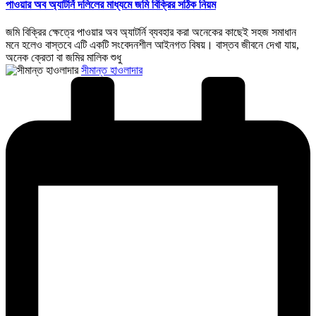
পাওয়ার অব অ্যাটর্নি দলিলের মাধ্যমে জমি বিক্রির সঠিক নিয়ম
জমি বিক্রির ক্ষেত্রে পাওয়ার অব অ্যাটর্নি ব্যবহার করা অনেকের কাছেই সহজ সমাধান
মনে হলেও বাস্তবে এটি একটি সংবেদনশীল আইনগত বিষয়। বাস্তব জীবনে দেখা যায়,
অনেক ক্রেতা বা জমির মালিক শুধু
Posted
সীমান্ত হাওলাদার
by