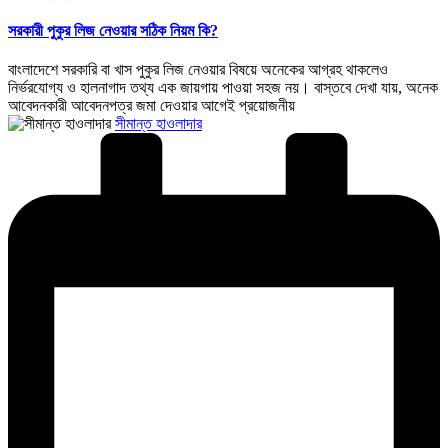
in
সরকারী পুকুর লিজ নেওয়ার সঠিক নিয়ম কি?
বাংলাদেশে সরকারি বা খাস পুকুর লিজ নেওয়ার বিষয়ে অনেকের আগ্রহ থাকলেও
নির্ভরযোগ্য ও হালনাগাদ তথ্য এক জায়গায় পাওয়া সহজ নয়। বাস্তবে দেখা যায়, অনেক
আবেদনকারী আবেদনপত্র জমা দেওয়ার আগেই প্রয়োজনীয়
Posted
সীমান্ত হাওলাদার
by