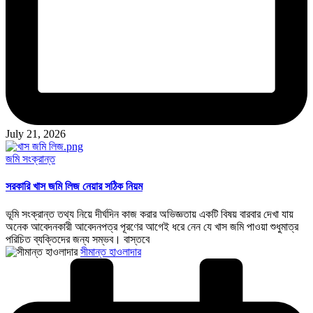
July 21, 2026
Posted
জমি সংক্রান্ত
in
সরকারি খাস জমি লিজ নেয়ার সঠিক নিয়ম
ভূমি সংক্রান্ত তথ্য নিয়ে দীর্ঘদিন কাজ করার অভিজ্ঞতায় একটি বিষয় বারবার দেখা যায়
অনেক আবেদনকারী আবেদনপত্র পূরণের আগেই ধরে নেন যে খাস জমি পাওয়া শুধুমাত্র
পরিচিত ব্যক্তিদের জন্য সম্ভব। বাস্তবে
Posted
সীমান্ত হাওলাদার
by