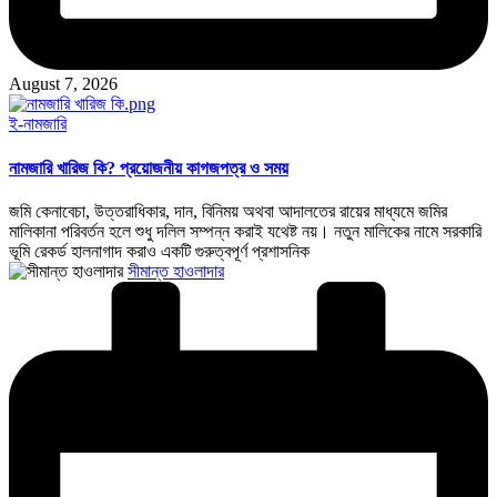
August 7, 2026
Posted
ই-নামজারি
in
নামজারি খারিজ কি? প্রয়োজনীয় কাগজপত্র ও সময়
জমি কেনাবেচা, উত্তরাধিকার, দান, বিনিময় অথবা আদালতের রায়ের মাধ্যমে জমির
মালিকানা পরিবর্তন হলে শুধু দলিল সম্পন্ন করাই যথেষ্ট নয়। নতুন মালিকের নামে সরকারি
ভূমি রেকর্ড হালনাগাদ করাও একটি গুরুত্বপূর্ণ প্রশাসনিক
Posted
সীমান্ত হাওলাদার
by