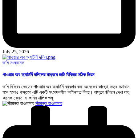
July 25, 2026
Posted
জমি সংক্রান্ত
in
পাওয়ার অব অ্যাটর্নি দলিলের মাধ্যমে জমি বিক্রির সঠিক নিয়ম
জমি বিক্রির ক্ষেত্রে পাওয়ার অব অ্যাটর্নি ব্যবহার করা অনেকের কাছেই সহজ সমাধান
মনে হলেও বাস্তবে এটি একটি সংবেদনশীল আইনগত বিষয়। বাস্তব জীবনে দেখা যায়,
অনেক ক্রেতা বা জমির মালিক শুধু
Posted
সীমান্ত হাওলাদার
by