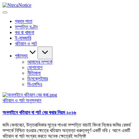
Skip
to
NtrcaNotice
বাংলাদেশের
content
জমি-
প্রথম পাতা
জমা
সম্পত্তি বণ্টন
সংক্রান্ত
কর বা খাজনা
সব
ই-নামজারি
তথ্য
খতিয়ান ও পর্চা
পৃষ্ঠাসমূহ
আমাদের সম্পর্কে
যোগাযোগ
নীতিমালা
ডিসক্লেইমার
ডিএমসিএ
Posted
খতিয়ান ও পর্চা অনুসন্ধান
in
অনলাইনে খতিয়ান বা পর্চা বের করার নিয়ম ২০২৬
জমি কেনাবেচা, উত্তরাধিকার সূত্রে পাওয়া সম্পত্তি যাচাই কিংবা নিজের জমির রেকর্ড
সম্পর্কে নিশ্চিত হওয়ার ক্ষেত্রে খতিয়ান অত্যন্ত গুরুত্বপূর্ণ একটি নথি। আগে একটি
খতিয়ান বা পর্চা সংগ্রহ করতে অনেক ক্ষেত্রেই সংশ্লিষ্ট