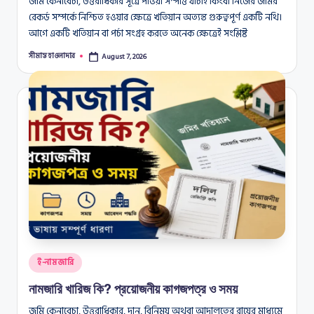
জমি কেনাবেচা, উত্তরাধিকার সূত্রে পাওয়া সম্পত্তি যাচাই কিংবা নিজের জমির
রেকর্ড সম্পর্কে নিশ্চিত হওয়ার ক্ষেত্রে খতিয়ান অত্যন্ত গুরুত্বপূর্ণ একটি নথি।
আগে একটি খতিয়ান বা পর্চা সংগ্রহ করতে অনেক ক্ষেত্রেই সংশ্লিষ্ট
সীমান্ত হাওলাদার
August 7, 2026
Posted
by
Posted
ই-নামজারি
in
নামজারি খারিজ কি? প্রয়োজনীয় কাগজপত্র ও সময়
জমি কেনাবেচা, উত্তরাধিকার, দান, বিনিময় অথবা আদালতের রায়ের মাধ্যমে