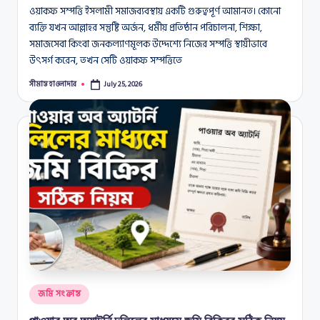
ওয়াকফ সম্পত্তি ইসলামী সমাজব্যবস্থায় একটি গুরুত্বপূর্ণ আমানত। কোনো
ব্যক্তি যখন আল্লাহর সন্তুষ্টি অর্জন, ধর্মীয় প্রতিষ্ঠান পরিচালনা, শিক্ষা,
সমাজসেবা কিংবা জনকল্যাণমূলক উদ্দেশ্যে নিজের সম্পত্তি স্থায়ীভাবে
উৎসর্গ করেন, তখন সেটি ওয়াকফ সম্পত্তিতে
সীমান্ত হাওলাদার
July 25, 2026
Posted
by
Posted
জমি সংক্রান্ত
in