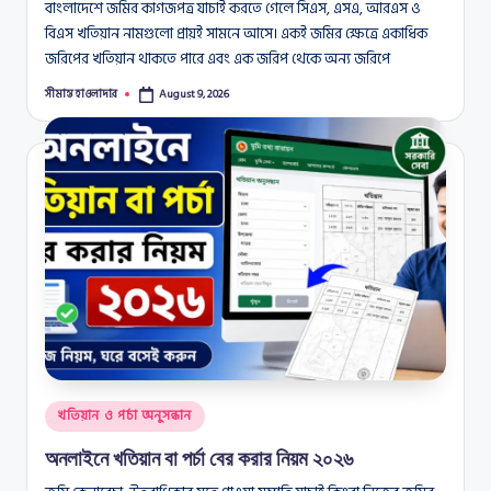
বাংলাদেশে জমির কাগজপত্র যাচাই করতে গেলে সিএস, এসএ, আরএস ও
বিএস খতিয়ান নামগুলো প্রায়ই সামনে আসে। একই জমির ক্ষেত্রে একাধিক
জরিপের খতিয়ান থাকতে পারে এবং এক জরিপ থেকে অন্য জরিপে
সীমান্ত হাওলাদার
August 9, 2026
Posted
by
Posted
খতিয়ান ও পর্চা অনুসন্ধান
in
অনলাইনে খতিয়ান বা পর্চা বের করার নিয়ম ২০২৬