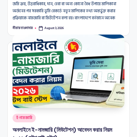
জমি ক্রয়, উত্তরাধিকার, দান, হেবা বা অন্য কোনো বৈধ উপায়ে মালিকানা
অর্জনের পর সরকারি ভূমি রেকর্ডে নতুন মালিকের তথ্য অন্তর্ভুক্ত করার
প্রক্রিয়াকে নামজারি বা মিউটেশন বলা হয়। বাংলাদেশে বর্তমানে অনেক
সীমান্ত হাওলাদার
August 3, 2026
Posted
by
Posted
ই-নামজারি
in
অনলাইনে ই-নামজারি (মিউটেশন) আবেদন করার নিয়ম