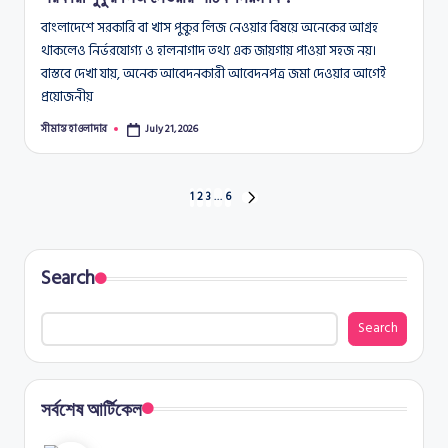
বাংলাদেশে সরকারি বা খাস পুকুর লিজ নেওয়ার বিষয়ে অনেকের আগ্রহ
থাকলেও নির্ভরযোগ্য ও হালনাগাদ তথ্য এক জায়গায় পাওয়া সহজ নয়।
বাস্তবে দেখা যায়, অনেক আবেদনকারী আবেদনপত্র জমা দেওয়ার আগেই
প্রয়োজনীয়
সীমান্ত হাওলাদার
July 21, 2026
Posted
by
Posts
1
2
3
…
6
NEXT
PAGE
pagination
Search
Search
সর্বশেষ আর্টিকেল