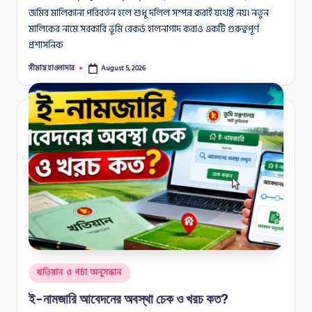
জমির মালিকানা পরিবর্তন হলে শুধু দলিল সম্পন্ন করাই যথেষ্ট নয়। নতুন
মালিকের নামে সরকারি ভূমি রেকর্ড হালনাগাদ করাও একটি গুরুত্বপূর্ণ
প্রশাসনিক
সীমান্ত হাওলাদার
August 5, 2026
Posted
by
Posted
খতিয়ান ও পর্চা অনুসন্ধান
in
ই-নামজারি আবেদনের অবস্থা চেক ও খরচ কত?