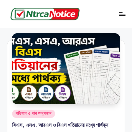
Skip
to
N
বাংলাদেশের
content
জমি-
t
জমা
r
সংক্রান্ত
সব
c
তথ্য
a
N
o
ti
c
e
Posted
খতিয়ান ও পর্চা অনুসন্ধান
in
সিএস, এসএ, আরএস ও বিএস খতিয়ানের মধ্যে পার্থক্য