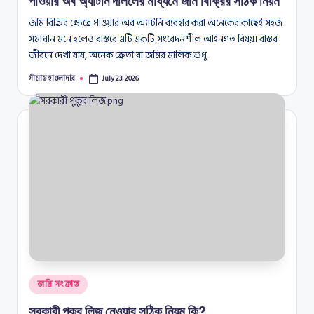
পাওয়ার অব অ্যাটর্নি দলিলের মাধ্যমে জমি বিক্রির সঠিক নিয়ম
জমি বিক্রির ক্ষেত্রে পাওয়ার অব অ্যাটর্নি ব্যবহার করা অনেকের কাছেই সহজ
সমাধান মনে হলেও বাস্তবে এটি একটি সংবেদনশীল আইনগত বিষয়। বাস্তব
জীবনে দেখা যায়, অনেক ক্রেতা বা জমির মালিক শুধু
সীমান্ত হাওলাদার
July 23, 2026
Posted
by
Posted
জমি সংক্রান্ত
in
সরকারী পুকুর লিজ নেওয়ার সঠিক নিয়ম কি?