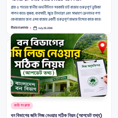
গ্রাম ও শহরের স্থানীয় অর্থনীতিতে সরকারি হাট বাজার গুরুত্বপূর্ণ ভূমিকা
পালন করে। কৃষক, ব্যবসায়ী, ক্ষুদ্র উদ্যোক্তা এবং সাধারণ ক্রেতাদের পণ্য
কেনাবেচার জন্য এসব বাজার একটি গুরুত্বপূর্ণ মাধ্যম হিসেবে কাজ করে।
সীমান্ত হাওলাদার
July 29, 2026
Posted
by
Posted
জমি সংক্রান্ত
in
বন বিভাগের জমি লিজ নেওয়ার সঠিক নিয়ম (আপডেট তথ্য)