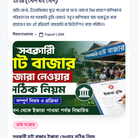
২০২৬ (স্টেপ বাই স্টেপ)
জমি কেনা, উত্তরাধিকার সূত্রে পাওয়া বা অন্য কোনো বৈধ কারণে মালিকানা
পরিবর্তনের পর সরকারি ভূমি রেকর্ডে নতুন মালিকের নাম অন্তর্ভুক্ত করা
প্রয়োজন হয়। এই প্রক্রিয়াই নামজারি বা মিউটেশন নামে পরিচিত।
সীমান্ত হাওলাদার
August 1, 2026
Posted
by
Posted
জমি সংক্রান্ত
in
সরকারী হাট বাজার ইজারা নেওয়ার সঠিক নিয়ম