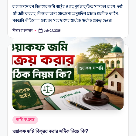
বাংলাদেশে বন বিভাগের জমি রাষ্ট্রের গুরুত্বপূর্ণ প্রাকৃতিক সম্পদের অংশ। তাই
এই জমি ব্যবহার, লিজ বা অন্য যেকোনো অনুমতির ক্ষেত্রে প্রচলিত আইন,
সরকারি নীতিমালা এবং বন সংরক্ষণের স্বার্থকে সর্বোচ্চ গুরুত্ব দেওয়া
সীমান্ত হাওলাদার
July 27, 2026
Posted
by
Posted
জমি সংক্রান্ত
in
ওয়াকফ জমি বিক্রয় করার সঠিক নিয়ম কি?