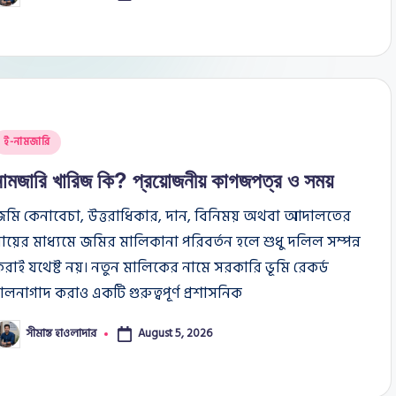
y
osted
ই-নামজারি
n
নামজারি খারিজ কি? প্রয়োজনীয় কাগজপত্র ও সময়
জমি কেনাবেচা, উত্তরাধিকার, দান, বিনিময় অথবা আদালতের
ায়ের মাধ্যমে জমির মালিকানা পরিবর্তন হলে শুধু দলিল সম্পন্ন
রাই যথেষ্ট নয়। নতুন মালিকের নামে সরকারি ভূমি রেকর্ড
ালনাগাদ করাও একটি গুরুত্বপূর্ণ প্রশাসনিক
সীমান্ত হাওলাদার
August 5, 2026
osted
y