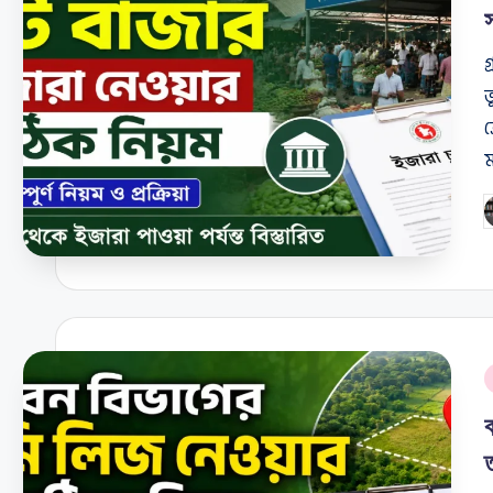
গ
ভ
ক
P
b
P
i