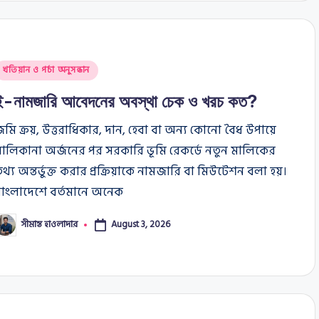
osted
খতিয়ান ও পর্চা অনুসন্ধান
n
ই-নামজারি আবেদনের অবস্থা চেক ও খরচ কত?
মি ক্রয়, উত্তরাধিকার, দান, হেবা বা অন্য কোনো বৈধ উপায়ে
ালিকানা অর্জনের পর সরকারি ভূমি রেকর্ডে নতুন মালিকের
থ্য অন্তর্ভুক্ত করার প্রক্রিয়াকে নামজারি বা মিউটেশন বলা হয়।
বাংলাদেশে বর্তমানে অনেক
সীমান্ত হাওলাদার
August 3, 2026
osted
y