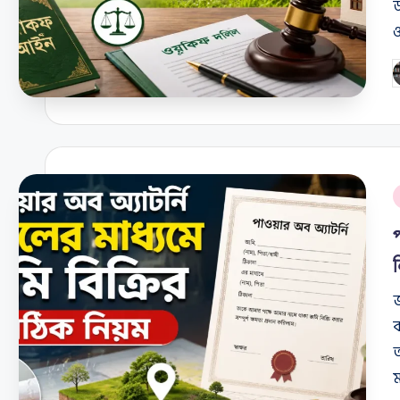
উ
ও
P
b
P
i
জ
আ
ম