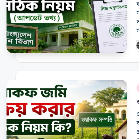
ব
অ
স
P
b
P
i
ও
আ
প