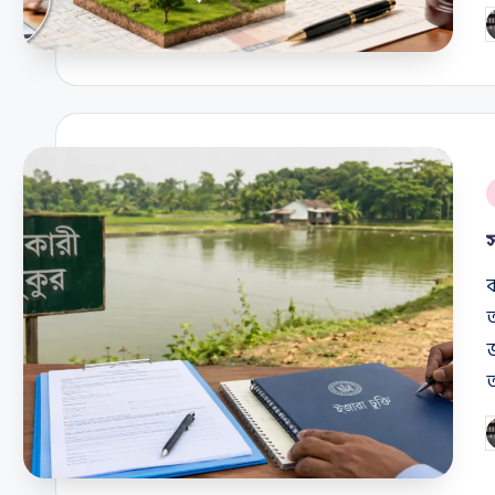
P
b
P
i
P
b