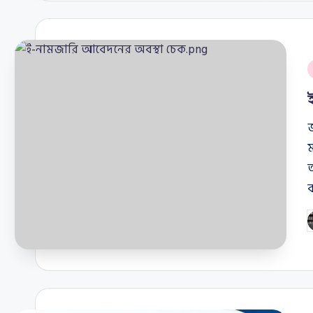
P
i
জ
ম
ত
P
b