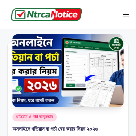
Skip
to
N
বাংলাদেশের
content
জমি-
t
জমা
r
সংক্রান্ত
সব
c
তথ্য
a
N
o
ti
c
e
Posted
খতিয়ান ও পর্চা অনুসন্ধান
in
অনলাইনে খতিয়ান বা পর্চা বের করার নিয়ম ২০২৬