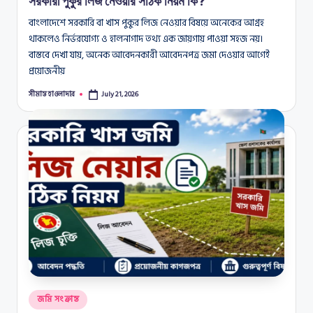
সরকারী পুকুর লিজ নেওয়ার সঠিক নিয়ম কি?
বাংলাদেশে সরকারি বা খাস পুকুর লিজ নেওয়ার বিষয়ে অনেকের আগ্রহ
থাকলেও নির্ভরযোগ্য ও হালনাগাদ তথ্য এক জায়গায় পাওয়া সহজ নয়।
বাস্তবে দেখা যায়, অনেক আবেদনকারী আবেদনপত্র জমা দেওয়ার আগেই
প্রয়োজনীয়
সীমান্ত হাওলাদার
July 21, 2026
Posted
by
Posted
জমি সংক্রান্ত
in