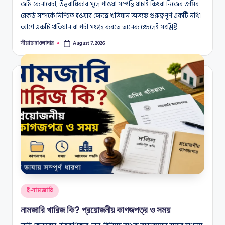
জমি কেনাবেচা, উত্তরাধিকার সূত্রে পাওয়া সম্পত্তি যাচাই কিংবা নিজের জমির
রেকর্ড সম্পর্কে নিশ্চিত হওয়ার ক্ষেত্রে খতিয়ান অত্যন্ত গুরুত্বপূর্ণ একটি নথি।
আগে একটি খতিয়ান বা পর্চা সংগ্রহ করতে অনেক ক্ষেত্রেই সংশ্লিষ্ট
সীমান্ত হাওলাদার
August 7, 2026
Posted
by
Posted
ই-নামজারি
in
নামজারি খারিজ কি? প্রয়োজনীয় কাগজপত্র ও সময়