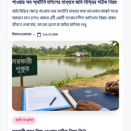
পাওয়ার অব অ্যাটর্নি দলিলের মাধ্যমে জমি বিক্রির সঠিক নিয়ম
জমি বিক্রির ক্ষেত্রে পাওয়ার অব অ্যাটর্নি ব্যবহার করা অনেকের কাছেই সহজ
সমাধান মনে হলেও বাস্তবে এটি একটি সংবেদনশীল আইনগত বিষয়। বাস্তব
জীবনে দেখা যায়, অনেক ক্রেতা বা জমির মালিক শুধু
সীমান্ত হাওলাদার
July 23, 2026
Posted
by
Posted
জমি সংক্রান্ত
in