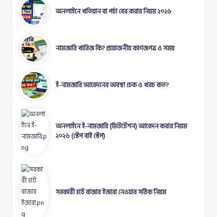
অনলাইনে খতিয়ান বা পর্চা বের করার নিয়ম ২০২৬
নামজারি খারিজ কি? প্রয়োজনীয় কাগজপত্র ও সময়
ই-নামজারি আবেদনের অবস্থা চেক ও খরচ কত?
অনলাইনে ই-নামজারি (মিউটেশন) আবেদন করার নিয়ম
২০২৬ (স্টেপ বাই স্টেপ)
সরকারী হাট বাজার ইজারা নেওয়ার সঠিক নিয়ম