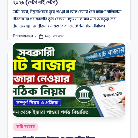
২০২৬ (স্টেপ বাই স্টেপ)
জমি কেনা, উত্তরাধিকার সূত্রে পাওয়া বা অন্য কোনো বৈধ কারণে মালিকানা
পরিবর্তনের পর সরকারি ভূমি রেকর্ডে নতুন মালিকের নাম অন্তর্ভুক্ত করা
প্রয়োজন হয়। এই প্রক্রিয়াই নামজারি বা মিউটেশন নামে পরিচিত।
সীমান্ত হাওলাদার
August 1, 2026
Posted
by
Posted
জমি সংক্রান্ত
in