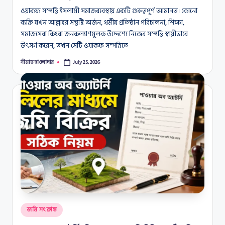
ওয়াকফ সম্পত্তি ইসলামী সমাজব্যবস্থায় একটি গুরুত্বপূর্ণ আমানত। কোনো
ব্যক্তি যখন আল্লাহর সন্তুষ্টি অর্জন, ধর্মীয় প্রতিষ্ঠান পরিচালনা, শিক্ষা,
সমাজসেবা কিংবা জনকল্যাণমূলক উদ্দেশ্যে নিজের সম্পত্তি স্থায়ীভাবে
উৎসর্গ করেন, তখন সেটি ওয়াকফ সম্পত্তিতে
সীমান্ত হাওলাদার
July 25, 2026
Posted
by
Posted
জমি সংক্রান্ত
in