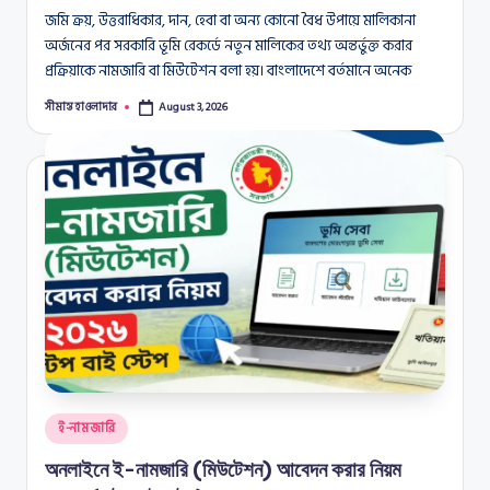
জমি ক্রয়, উত্তরাধিকার, দান, হেবা বা অন্য কোনো বৈধ উপায়ে মালিকানা
অর্জনের পর সরকারি ভূমি রেকর্ডে নতুন মালিকের তথ্য অন্তর্ভুক্ত করার
প্রক্রিয়াকে নামজারি বা মিউটেশন বলা হয়। বাংলাদেশে বর্তমানে অনেক
সীমান্ত হাওলাদার
August 3, 2026
Posted
by
Posted
ই-নামজারি
in
অনলাইনে ই-নামজারি (মিউটেশন) আবেদন করার নিয়ম