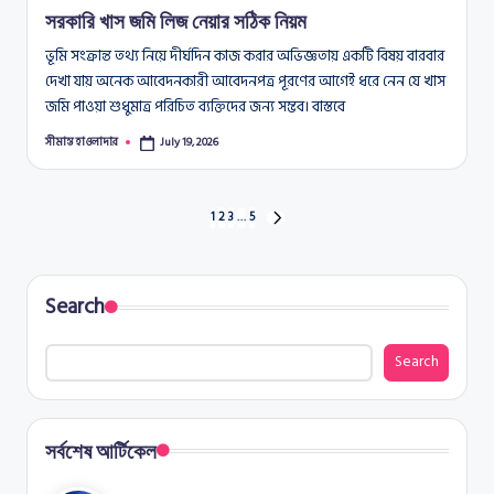
সরকারি খাস জমি লিজ নেয়ার সঠিক নিয়ম
ভূমি সংক্রান্ত তথ্য নিয়ে দীর্ঘদিন কাজ করার অভিজ্ঞতায় একটি বিষয় বারবার
দেখা যায় অনেক আবেদনকারী আবেদনপত্র পূরণের আগেই ধরে নেন যে খাস
জমি পাওয়া শুধুমাত্র পরিচিত ব্যক্তিদের জন্য সম্ভব। বাস্তবে
সীমান্ত হাওলাদার
July 19, 2026
Posted
by
Posts
1
2
3
…
5
NEXT
PAGE
pagination
Search
Search
সর্বশেষ আর্টিকেল