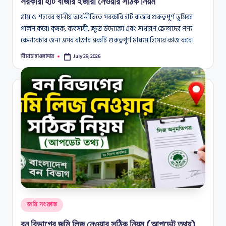
সরকারী হাট বাজার ইজারা নেওয়ার সঠিক নিয়ম
গ্রাম ও শহরের স্থানীয় অর্থনীতিতে সরকারি হাট বাজার গুরুত্বপূর্ণ ভূমিকা
পালন করে। কৃষক, ব্যবসায়ী, ক্ষুদ্র উদ্যোক্তা এবং সাধারণ ক্রেতাদের পণ্য
কেনাবেচার জন্য এসব বাজার একটি গুরুত্বপূর্ণ মাধ্যম হিসেবে কাজ করে।
সীমান্ত হাওলাদার
July 29, 2026
Posted
by
Posted
জমি সংক্রান্ত
in
বন বিভাগের জমি লিজ নেওয়ার সঠিক নিয়ম (আপডেট তথ্য)