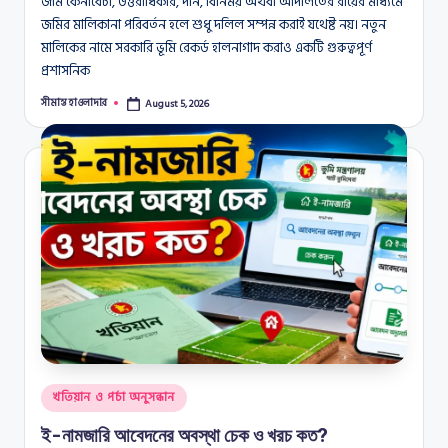
জমি কেনাবেচা, উত্তরাধিকার, দান, বিনিময় অথবা আদালতের রায়ের মাধ্যমে
জমির মালিকানা পরিবর্তন হলে শুধু দলিল সম্পন্ন করাই যথেষ্ট নয়। নতুন
মালিকের নামে সরকারি ভূমি রেকর্ড হালনাগাদ করাও একটি গুরুত্বপূর্ণ
প্রশাসনিক
সীমান্ত হাওলাদার
August 5, 2026
Posted
by
Posted
খতিয়ান ও পর্চা অনুসন্ধান
in
ই-নামজারি আবেদনের অবস্থা চেক ও খরচ কত?