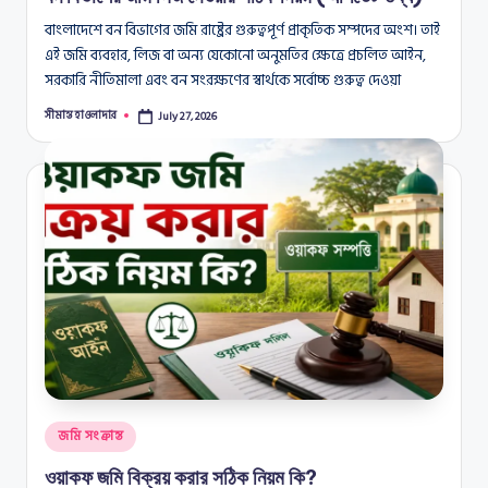
বাংলাদেশে বন বিভাগের জমি রাষ্ট্রের গুরুত্বপূর্ণ প্রাকৃতিক সম্পদের অংশ। তাই
এই জমি ব্যবহার, লিজ বা অন্য যেকোনো অনুমতির ক্ষেত্রে প্রচলিত আইন,
সরকারি নীতিমালা এবং বন সংরক্ষণের স্বার্থকে সর্বোচ্চ গুরুত্ব দেওয়া
সীমান্ত হাওলাদার
July 27, 2026
Posted
by
Posted
জমি সংক্রান্ত
in
ওয়াকফ জমি বিক্রয় করার সঠিক নিয়ম কি?