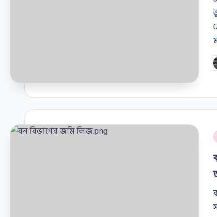
ভ
ক
P
b
P
i
ব