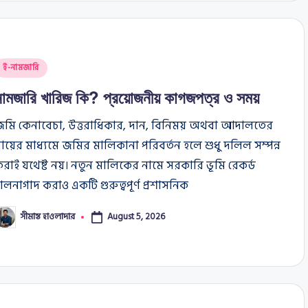
osted
ই-নামজারি
n
নামজারি খারিজ কি? প্রয়োজনীয় কাগজপত্র ও সময়
জমি কেনাবেচা, উত্তরাধিকার, দান, বিনিময় অথবা আদালতের
ায়ের মাধ্যমে জমির মালিকানা পরিবর্তন হলে শুধু দলিল সম্পন্ন
রাই যথেষ্ট নয়। নতুন মালিকের নামে সরকারি ভূমি রেকর্ড
ালনাগাদ করাও একটি গুরুত্বপূর্ণ প্রশাসনিক
সীমান্ত হাওলাদার
August 5, 2026
osted
y