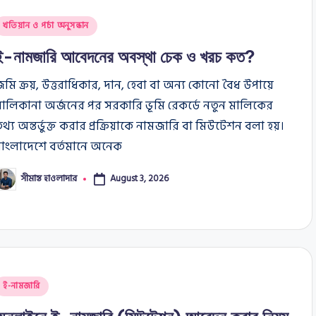
osted
খতিয়ান ও পর্চা অনুসন্ধান
n
ই-নামজারি আবেদনের অবস্থা চেক ও খরচ কত?
মি ক্রয়, উত্তরাধিকার, দান, হেবা বা অন্য কোনো বৈধ উপায়ে
ালিকানা অর্জনের পর সরকারি ভূমি রেকর্ডে নতুন মালিকের
থ্য অন্তর্ভুক্ত করার প্রক্রিয়াকে নামজারি বা মিউটেশন বলা হয়।
বাংলাদেশে বর্তমানে অনেক
সীমান্ত হাওলাদার
August 3, 2026
osted
y
osted
ই-নামজারি
n