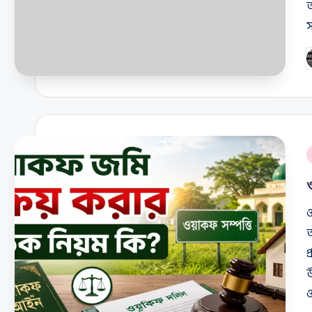
অ
স
P
b
P
i
ও
আ
প
উ
ও