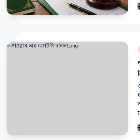
P
b
P
i
জ
আ
ম
P
b