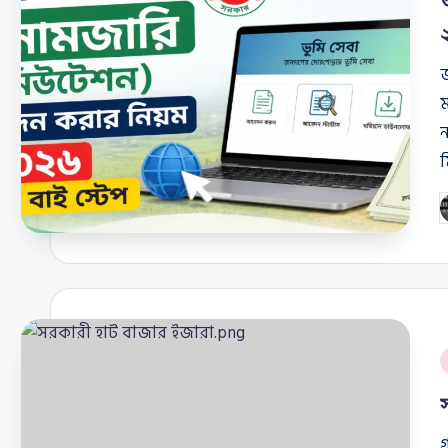
জ
ম
ন
P
b
P
i
গ