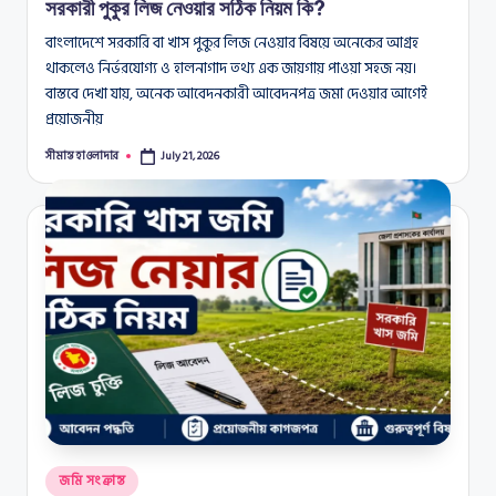
সরকারী পুকুর লিজ নেওয়ার সঠিক নিয়ম কি?
বাংলাদেশে সরকারি বা খাস পুকুর লিজ নেওয়ার বিষয়ে অনেকের আগ্রহ
থাকলেও নির্ভরযোগ্য ও হালনাগাদ তথ্য এক জায়গায় পাওয়া সহজ নয়।
বাস্তবে দেখা যায়, অনেক আবেদনকারী আবেদনপত্র জমা দেওয়ার আগেই
প্রয়োজনীয়
সীমান্ত হাওলাদার
July 21, 2026
Posted
by
Posted
জমি সংক্রান্ত