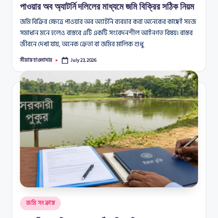
পাওয়ার অব অ্যাটর্নি দলিলের মাধ্যমে জমি বিক্রির সঠিক নিয়ম
জমি বিক্রির ক্ষেত্রে পাওয়ার অব অ্যাটর্নি ব্যবহার করা অনেকের কাছেই সহজ
সমাধান মনে হলেও বাস্তবে এটি একটি সংবেদনশীল আইনগত বিষয়। বাস্তব
জীবনে দেখা যায়, অনেক ক্রেতা বা জমির মালিক শুধু
সীমান্ত হাওলাদার
July 23, 2026
Posted
by
Posted
জমি সংক্রান্ত
in