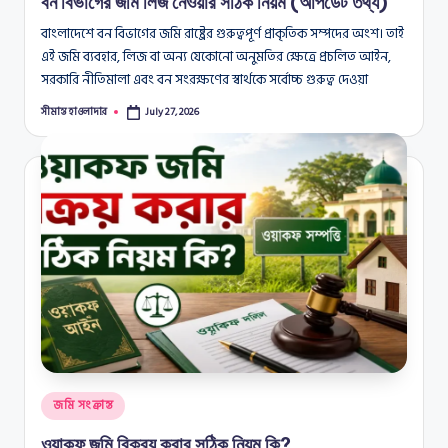
বন বিভাগের জমি লিজ নেওয়ার সঠিক নিয়ম (আপডেট তথ্য)
বাংলাদেশে বন বিভাগের জমি রাষ্ট্রের গুরুত্বপূর্ণ প্রাকৃতিক সম্পদের অংশ। তাই
এই জমি ব্যবহার, লিজ বা অন্য যেকোনো অনুমতির ক্ষেত্রে প্রচলিত আইন,
সরকারি নীতিমালা এবং বন সংরক্ষণের স্বার্থকে সর্বোচ্চ গুরুত্ব দেওয়া
সীমান্ত হাওলাদার
July 27, 2026
Posted
by
Posted
জমি সংক্রান্ত
in
ওয়াকফ জমি বিক্রয় করার সঠিক নিয়ম কি?