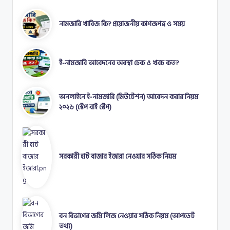
নামজারি খারিজ কি? প্রয়োজনীয় কাগজপত্র ও সময়
ই-নামজারি আবেদনের অবস্থা চেক ও খরচ কত?
অনলাইনে ই-নামজারি (মিউটেশন) আবেদন করার নিয়ম
২০২৬ (স্টেপ বাই স্টেপ)
সরকারী হাট বাজার ইজারা নেওয়ার সঠিক নিয়ম
বন বিভাগের জমি লিজ নেওয়ার সঠিক নিয়ম (আপডেট
তথ্য)