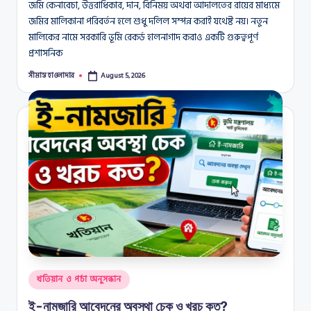
জমি কেনাবেচা, উত্তরাধিকার, দান, বিনিময় অথবা আদালতের রায়ের মাধ্যমে
জমির মালিকানা পরিবর্তন হলে শুধু দলিল সম্পন্ন করাই যথেষ্ট নয়। নতুন
মালিকের নামে সরকারি ভূমি রেকর্ড হালনাগাদ করাও একটি গুরুত্বপূর্ণ
প্রশাসনিক
সীমান্ত হাওলাদার
August 5, 2026
Posted
by
Posted
খতিয়ান ও পর্চা অনুসন্ধান
in
ই-নামজারি আবেদনের অবস্থা চেক ও খরচ কত?