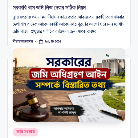
in
সরকারি খাস জমি লিজ নেয়ার সঠিক নিয়ম
ভূমি সংক্রান্ত তথ্য নিয়ে দীর্ঘদিন কাজ করার অভিজ্ঞতায় একটি বিষয় বারবার
দেখা যায় অনেক আবেদনকারী আবেদনপত্র পূরণের আগেই ধরে নেন যে খাস
জমি পাওয়া শুধুমাত্র পরিচিত ব্যক্তিদের জন্য সম্ভব। বাস্তবে
সীমান্ত হাওলাদার
July 19, 2026
Posted
by
Posted
জমি সংক্রান্ত
in