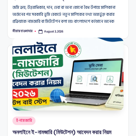
জমি ক্রয়, উত্তরাধিকার, দান, হেবা বা অন্য কোনো বৈধ উপায়ে মালিকানা
অর্জনের পর সরকারি ভূমি রেকর্ডে নতুন মালিকের তথ্য অন্তর্ভুক্ত করার
প্রক্রিয়াকে নামজারি বা মিউটেশন বলা হয়। বাংলাদেশে বর্তমানে অনেক
সীমান্ত হাওলাদার
August 3, 2026
Posted
by
Posted
ই-নামজারি
in
অনলাইনে ই-নামজারি (মিউটেশন) আবেদন করার নিয়ম