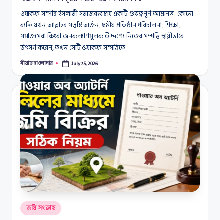
ওয়াকফ সম্পত্তি ইসলামী সমাজব্যবস্থায় একটি গুরুত্বপূর্ণ আমানত। কোনো
ব্যক্তি যখন আল্লাহর সন্তুষ্টি অর্জন, ধর্মীয় প্রতিষ্ঠান পরিচালনা, শিক্ষা,
সমাজসেবা কিংবা জনকল্যাণমূলক উদ্দেশ্যে নিজের সম্পত্তি স্থায়ীভাবে
উৎসর্গ করেন, তখন সেটি ওয়াকফ সম্পত্তিতে
সীমান্ত হাওলাদার
July 25, 2026
Posted
by
Posted
জমি সংক্রান্ত
in