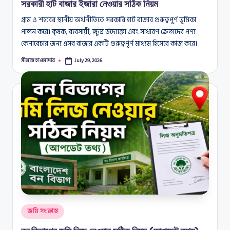
সরকারী হাট বাজার ইজারা নেওয়ার সঠিক নিয়ম
গ্রাম ও শহরের স্থানীয় অর্থনীতিতে সরকারি হাট বাজার গুরুত্বপূর্ণ ভূমিকা
পালন করে। কৃষক, ব্যবসায়ী, ক্ষুদ্র উদ্যোক্তা এবং সাধারণ ক্রেতাদের পণ্য
কেনাবেচার জন্য এসব বাজার একটি গুরুত্বপূর্ণ মাধ্যম হিসেবে কাজ করে।
সীমান্ত হাওলাদার
July 29, 2026
Posted
by
Posted
জমি সংক্রান্ত
in