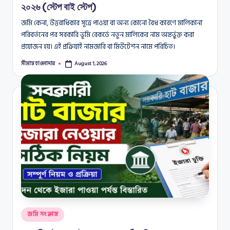
২০২৬ (স্টেপ বাই স্টেপ)
জমি কেনা, উত্তরাধিকার সূত্রে পাওয়া বা অন্য কোনো বৈধ কারণে মালিকানা
পরিবর্তনের পর সরকারি ভূমি রেকর্ডে নতুন মালিকের নাম অন্তর্ভুক্ত করা
প্রয়োজন হয়। এই প্রক্রিয়াই নামজারি বা মিউটেশন নামে পরিচিত।
সীমান্ত হাওলাদার
August 1, 2026
Posted
by
Posted
জমি সংক্রান্ত
in