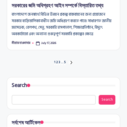
সরকারের জমি অধিগ্রহণ আইন সম্পর্কে বিস্তারিত তথ্য
বাংলাদেশে জনস্বার্থে বিভিন্ন উন্নয়ন প্রকল্প বাস্তবায়নের জন্য প্রয়োজনে
সরকার ব্যক্তিমালিকানাধীন জমি অধিগ্রহণ করতে পারে। সাধারণত জাতীয়
মহাসড়ক, রেলপথ, সেতু, সরকারি হাসপাতাল, শিক্ষাপ্রতিষ্ঠান, বিদ্যুৎ
অবকাঠামো এবং অন্যান্য গুরুত্বপূর্ণ সরকারি প্রকল্পের ক্ষেত্রে
সীমান্ত হাওলাদার
July 17, 2026
Posted
by
Posts
1
2
3
…
5
NEXT
PAGE
pagination
Search
Search
সর্বশেষ আর্টিকেল