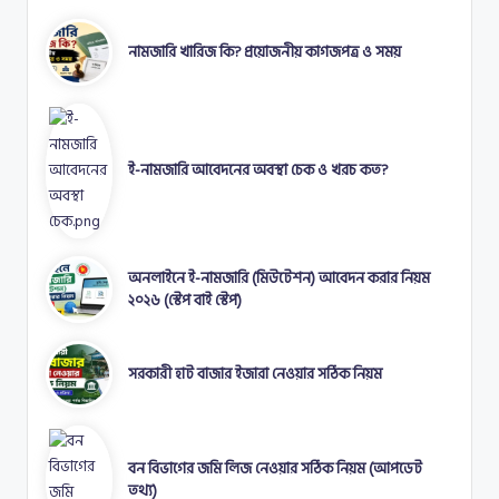
নামজারি খারিজ কি? প্রয়োজনীয় কাগজপত্র ও সময়
ই-নামজারি আবেদনের অবস্থা চেক ও খরচ কত?
অনলাইনে ই-নামজারি (মিউটেশন) আবেদন করার নিয়ম
২০২৬ (স্টেপ বাই স্টেপ)
সরকারী হাট বাজার ইজারা নেওয়ার সঠিক নিয়ম
বন বিভাগের জমি লিজ নেওয়ার সঠিক নিয়ম (আপডেট
তথ্য)