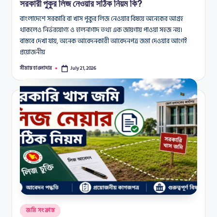
সরকারী পুকুর লিজ নেওয়ার সঠিক নিয়ম কি?
বাংলাদেশে সরকারি বা খাস পুকুর লিজ নেওয়ার বিষয়ে অনেকের আগ্রহ
থাকলেও নির্ভরযোগ্য ও হালনাগাদ তথ্য এক জায়গায় পাওয়া সহজ নয়।
বাস্তবে দেখা যায়, অনেক আবেদনকারী আবেদনপত্র জমা দেওয়ার আগেই
প্রয়োজনীয়
সীমান্ত হাওলাদার
July 21, 2026
Posted
by
Posted
জমি সংক্রান্ত