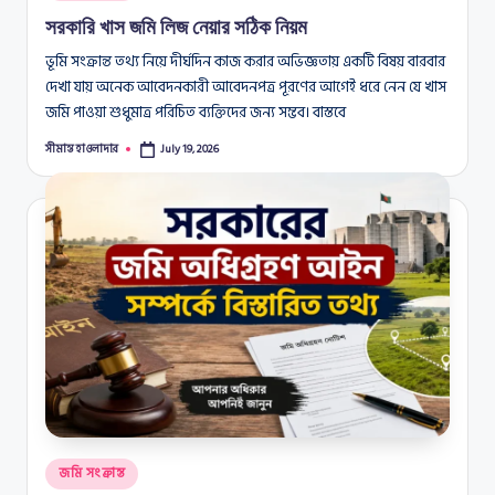
in
সরকারি খাস জমি লিজ নেয়ার সঠিক নিয়ম
ভূমি সংক্রান্ত তথ্য নিয়ে দীর্ঘদিন কাজ করার অভিজ্ঞতায় একটি বিষয় বারবার
দেখা যায় অনেক আবেদনকারী আবেদনপত্র পূরণের আগেই ধরে নেন যে খাস
জমি পাওয়া শুধুমাত্র পরিচিত ব্যক্তিদের জন্য সম্ভব। বাস্তবে
সীমান্ত হাওলাদার
July 19, 2026
Posted
by
Posted
জমি সংক্রান্ত
in