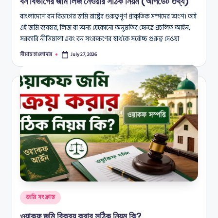
বন বিভাগের জমি লিজ নেওয়ার সঠিক নিয়ম (আপডেট তথ্য)
বাংলাদেশে বন বিভাগের জমি রাষ্ট্রের গুরুত্বপূর্ণ প্রাকৃতিক সম্পদের অংশ। তাই
এই জমি ব্যবহার, লিজ বা অন্য যেকোনো অনুমতির ক্ষেত্রে প্রচলিত আইন,
সরকারি নীতিমালা এবং বন সংরক্ষণের স্বার্থকে সর্বোচ্চ গুরুত্ব দেওয়া
সীমান্ত হাওলাদার
July 27, 2026
Posted
by
Posted
জমি সংক্রান্ত
in
ওয়াকফ জমি বিক্রয় করার সঠিক নিয়ম কি?