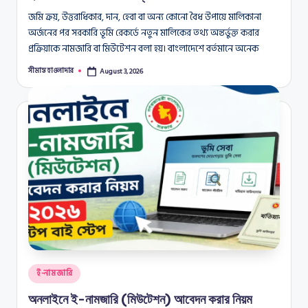
জমি ক্রয়, উত্তরাধিকার, দান, হেবা বা অন্য কোনো বৈধ উপায়ে মালিকানা
অর্জনের পর সরকারি ভূমি রেকর্ডে নতুন মালিকের তথ্য অন্তর্ভুক্ত করার
প্রক্রিয়াকে নামজারি বা মিউটেশন বলা হয়। বাংলাদেশে বর্তমানে অনেক
সীমান্ত হাওলাদার
August 3, 2026
Posted
by
Posted
ই-নামজারি
in
অনলাইনে ই-নামজারি (মিউটেশন) আবেদন করার নিয়ম