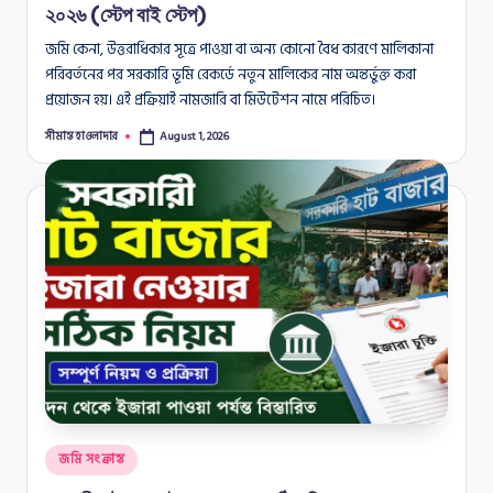
২০২৬ (স্টেপ বাই স্টেপ)
জমি কেনা, উত্তরাধিকার সূত্রে পাওয়া বা অন্য কোনো বৈধ কারণে মালিকানা
পরিবর্তনের পর সরকারি ভূমি রেকর্ডে নতুন মালিকের নাম অন্তর্ভুক্ত করা
প্রয়োজন হয়। এই প্রক্রিয়াই নামজারি বা মিউটেশন নামে পরিচিত।
সীমান্ত হাওলাদার
August 1, 2026
Posted
by
Posted
জমি সংক্রান্ত
in