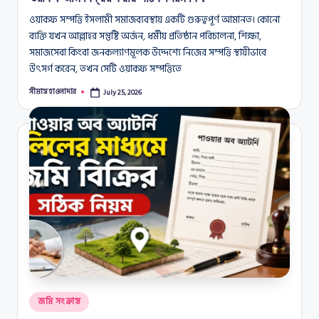
ওয়াকফ সম্পত্তি ইসলামী সমাজব্যবস্থায় একটি গুরুত্বপূর্ণ আমানত। কোনো
ব্যক্তি যখন আল্লাহর সন্তুষ্টি অর্জন, ধর্মীয় প্রতিষ্ঠান পরিচালনা, শিক্ষা,
সমাজসেবা কিংবা জনকল্যাণমূলক উদ্দেশ্যে নিজের সম্পত্তি স্থায়ীভাবে
উৎসর্গ করেন, তখন সেটি ওয়াকফ সম্পত্তিতে
সীমান্ত হাওলাদার
July 25, 2026
Posted
by
Posted
জমি সংক্রান্ত
in