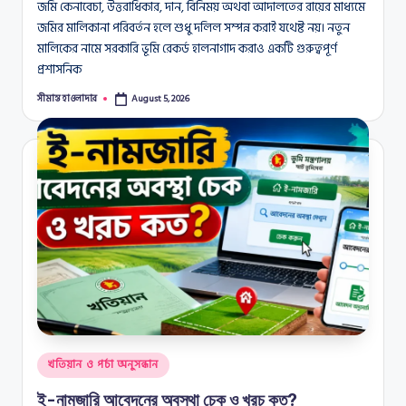
জমি কেনাবেচা, উত্তরাধিকার, দান, বিনিময় অথবা আদালতের রায়ের মাধ্যমে
জমির মালিকানা পরিবর্তন হলে শুধু দলিল সম্পন্ন করাই যথেষ্ট নয়। নতুন
মালিকের নামে সরকারি ভূমি রেকর্ড হালনাগাদ করাও একটি গুরুত্বপূর্ণ
প্রশাসনিক
সীমান্ত হাওলাদার
August 5, 2026
Posted
by
Posted
খতিয়ান ও পর্চা অনুসন্ধান
in
ই-নামজারি আবেদনের অবস্থা চেক ও খরচ কত?