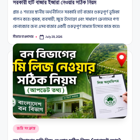
সরকারী হাট বাজার ইজারা নেওয়ার সঠিক নিয়ম
গ্রাম ও শহরের স্থানীয় অর্থনীতিতে সরকারি হাট বাজার গুরুত্বপূর্ণ ভূমিকা
পালন করে। কৃষক, ব্যবসায়ী, ক্ষুদ্র উদ্যোক্তা এবং সাধারণ ক্রেতাদের পণ্য
কেনাবেচার জন্য এসব বাজার একটি গুরুত্বপূর্ণ মাধ্যম হিসেবে কাজ করে।
সীমান্ত হাওলাদার
July 29, 2026
Posted
by
Posted
জমি সংক্রান্ত
in