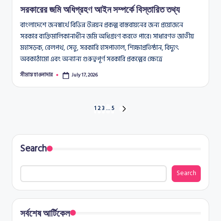
সরকারের জমি অধিগ্রহণ আইন সম্পর্কে বিস্তারিত তথ্য
বাংলাদেশে জনস্বার্থে বিভিন্ন উন্নয়ন প্রকল্প বাস্তবায়নের জন্য প্রয়োজনে
সরকার ব্যক্তিমালিকানাধীন জমি অধিগ্রহণ করতে পারে। সাধারণত জাতীয়
মহাসড়ক, রেলপথ, সেতু, সরকারি হাসপাতাল, শিক্ষাপ্রতিষ্ঠান, বিদ্যুৎ
অবকাঠামো এবং অন্যান্য গুরুত্বপূর্ণ সরকারি প্রকল্পের ক্ষেত্রে
সীমান্ত হাওলাদার
July 17, 2026
Posted
by
Posts
1
2
3
…
5
NEXT
PAGE
pagination
Search
Search
সর্বশেষ আর্টিকেল