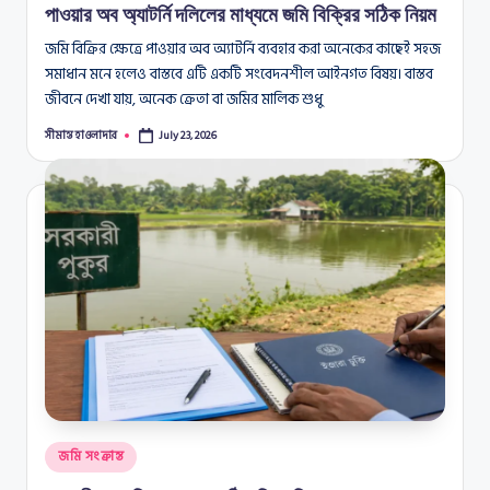
পাওয়ার অব অ্যাটর্নি দলিলের মাধ্যমে জমি বিক্রির সঠিক নিয়ম
জমি বিক্রির ক্ষেত্রে পাওয়ার অব অ্যাটর্নি ব্যবহার করা অনেকের কাছেই সহজ
সমাধান মনে হলেও বাস্তবে এটি একটি সংবেদনশীল আইনগত বিষয়। বাস্তব
জীবনে দেখা যায়, অনেক ক্রেতা বা জমির মালিক শুধু
সীমান্ত হাওলাদার
July 23, 2026
Posted
by
Posted
জমি সংক্রান্ত
in