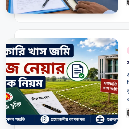
P
b
P
i
ভ
প
ব
P
b