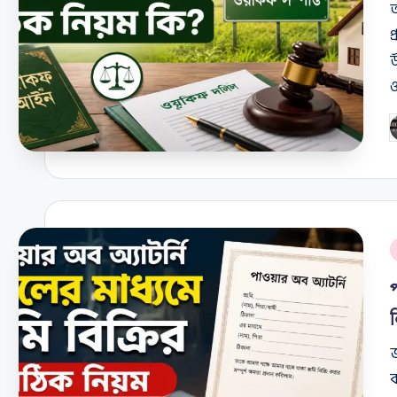
আ
প
উ
ও
P
b
P
i
জ