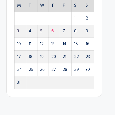
M
T
W
T
F
S
S
1
2
3
4
5
6
7
8
9
10
11
12
13
14
15
16
17
18
19
20
21
22
23
24
25
26
27
28
29
30
31