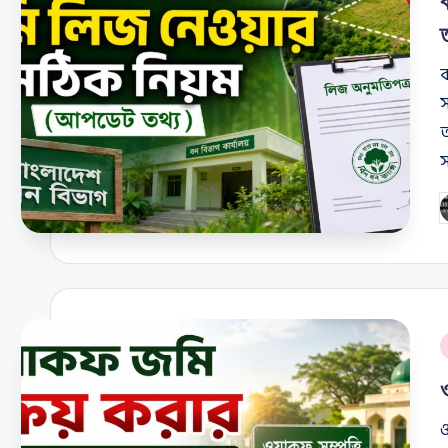
ব
অ
স
P
b
P
i
ও