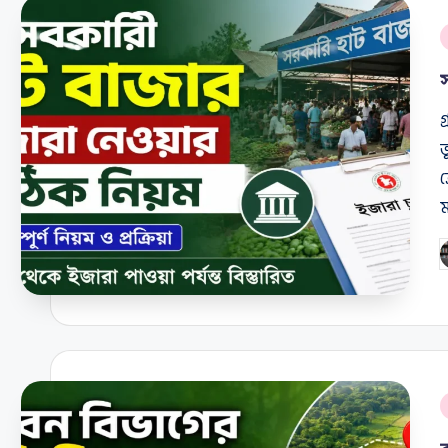
P
i
গ
ভ
ক
P
b
P
i