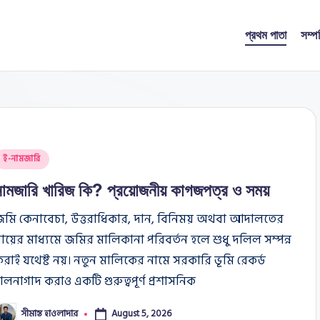
প্রথম পাতা
সম্প
osted
ই-নামজারি
n
নামজারি খারিজ কি? প্রয়োজনীয় কাগজপত্র ও সময়
জমি কেনাবেচা, উত্তরাধিকার, দান, বিনিময় অথবা আদালতের
ায়ের মাধ্যমে জমির মালিকানা পরিবর্তন হলে শুধু দলিল সম্পন্ন
রাই যথেষ্ট নয়। নতুন মালিকের নামে সরকারি ভূমি রেকর্ড
ালনাগাদ করাও একটি গুরুত্বপূর্ণ প্রশাসনিক
সীমান্ত হাওলাদার
August 5, 2026
osted