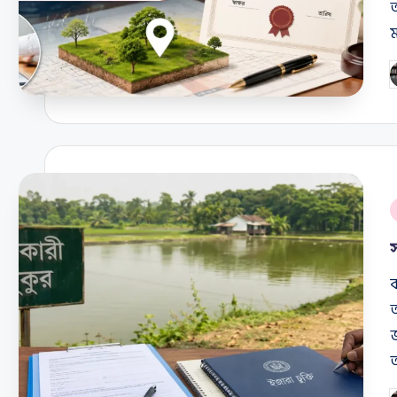
আ
ম
P
b
P
i